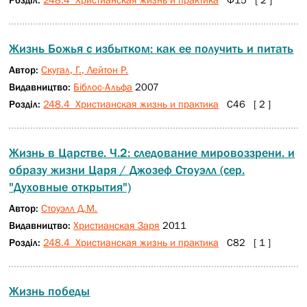
Жизнь Божья с избытком: как ее получить и питать
Автор:
Скугал, Г., Лейтон Р.
Видавництво:
Біблос-Альфа
2007
Розділ:
248.4 Христианская жизнь и практика
С46 [ 2 ]
Жизнь в Царстве. Ч.2: следование мировоззрени. и
образу жизни Царя / Джозеф Стоуэлл (сер.
"Духовные открытия")
Автор:
Стоуэлл Д.М.
Видавництво:
Христианская Заря
2011
Розділ:
248.4 Христианская жизнь и практика
С82 [ 1 ]
Жизнь победы