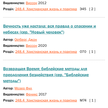
Видавництво:
Виссон
2012
Розділ:
248.4 Христианская жизнь и практика
Э45 [ 2 ]
Вечность уже настала: вся правда о спасении и
небесах (сер. "Новый человек")
Автор:
Ортберг, Джон
Видавництво:
Виссон
2020
Розділ:
248.4 Христианская жизнь и практика
О70 [ 1 ]
Возвращая Время: библейские методы для
преодоления бездействия (сер. "Библейские
методы")
Автор:
Мозер Фил
Видавництво:
Феникс
2017
Розділ:
248.4 Христианская жизнь и практика
М74 [ 1 ]