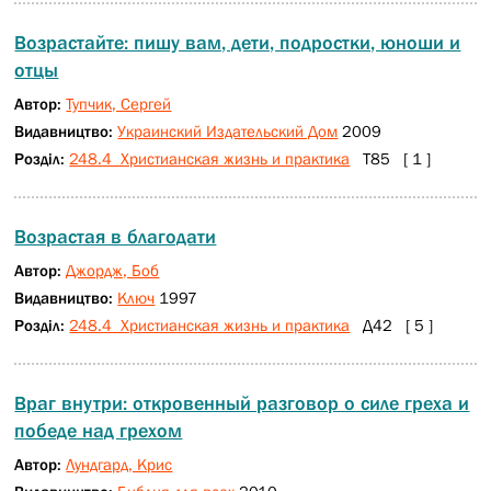
Возрастайте: пишу вам, дети, подростки, юноши и
отцы
Автор:
Тупчик, Сергей
Видавництво:
Украинский Издательский Дом
2009
Розділ:
248.4 Христианская жизнь и практика
Т85 [ 1 ]
Возрастая в благодати
Автор:
Джордж, Боб
Видавництво:
Ключ
1997
Розділ:
248.4 Христианская жизнь и практика
Д42 [ 5 ]
Враг внутри: откровенный разговор о силе греха и
победе над грехом
Автор:
Лундгард, Крис