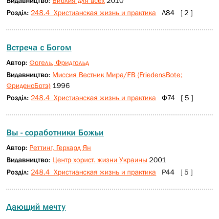
Видавництво:
Библия для всех
2010
Розділ:
248.4 Христианская жизнь и практика
Л84 [ 2 ]
Встреча с Богом
Автор:
Фогель, Фридгольд
Видавництво:
Миссия Вестник Мира/FB (FriedensBote;
ФриденсБотэ)
1996
Розділ:
248.4 Христианская жизнь и практика
Ф74 [ 5 ]
Вы - соработники Божьи
Автор:
Реттинг, Герхард Ян
Видавництво:
Центр хорист. жизни Украины
2001
Розділ:
248.4 Христианская жизнь и практика
Р44 [ 5 ]
Дающий мечту