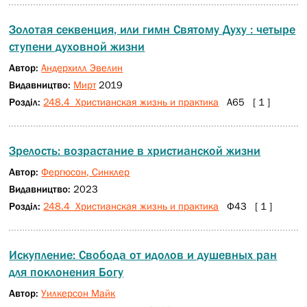
Золотая секвенция, или гимн Святому Духу : четыре
ступени духовной жизни
Автор:
Андерхилл Эвелин
Видавництво:
Мирт
2019
Розділ:
248.4 Христианская жизнь и практика
А65 [ 1 ]
Зрелость: возрастание в христианской жизни
Автор:
Фергюсон, Синклер
Видавництво:
2023
Розділ:
248.4 Христианская жизнь и практика
Ф43 [ 1 ]
Искупление: Свобода от идолов и душевных ран
для поклонения Богу
Автор:
Уилкерсон Майк