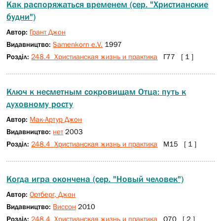
Как распоряжаться временем (сер. "Христианские
будни")
Автор:
Грант Джон
Видавництво:
Samenkorn e.V.
1997
Розділ:
248.4 Христианская жизнь и практика
Г77 [ 1 ]
Ключ к несметным сокровищам Отца: путь к
духовному росту
Автор:
Мак-Артур Джон
Видавництво:
нет
2003
Розділ:
248.4 Христианская жизнь и практика
М15 [ 1 ]
Когда игра окончена (сер. "Новый человек")
Автор:
Ортберг, Джон
Видавництво:
Виссон
2010
Розділ:
248.4 Христианская жизнь и практика
О70 [ 2 ]