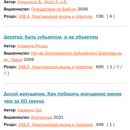
Автор:
Уилкинсон Б., Копп Д. и Х.
Видавництво:
Путешествие по Библии
2006
Розділ:
248.4 Христианская жизнь и практика
У36 [ 4 ]
Десятка: быть субьектом, а не объектом
Автор:
Кухарчук Руслан
Видавництво:
Изд-во Христианского Библейского Братства св.
ап. Павла
2009
Розділ:
248.4 Христианская жизнь и практика
К95 [ 1 /
0
/
1
]
Долой искушение. Как победить искушение менее
чем за 60 секунд
Автор:
Хэммонд Гай
Видавництво:
Книгоноша
2021
Розділ:
248.4 Христианская жизнь и практика
Х99 [ 1 ]