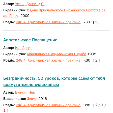
Автор:
Уитни, Дональд С.
Видавництво:
Изд-во Христианского Библейского Братства св.
ап. Павла
2009
Розділ:
248.4 Христианская жизнь и практика
У39 [ 2 ]
Апостольское Посвящение
Автор:
Кац Артур
Видавництво:
Христианская Издательская Служба
1995
Розділ:
248.4 Христианская жизнь и практика
К30 [ 2 ]
Безграничность: 50 уроков, которsе сделают тебя
возмутительно счастливым
Автор:
Вуйчич, Ник
Видавництво:
Эксмо
2016
Розділ:
248.4 Христианская жизнь и практика
В88 [ 2 /
1
/
1
]