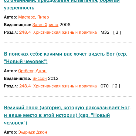
сомнениями, преодолевая испытания, обретая
уверенность
Автор:
Мастерс, Питер
Видавництво:
Завет Христа
2006
Розділ:
248.4 Христианская жизнь и практика
М32 [ 3 ]
В поисках себя: какими вас хочет видеть Бог (сер.
"Новый человек")
Автор:
Ортберг, Джон
Видавництво:
Виссон
2012
Розділ:
248.4 Христианская жизнь и практика
О70 [ 2 ]
Великий эпос: (история, которую рассказывает Бог,
и ваше место в этой истории) (сер. "Новый
человек")
Автор:
Элдридж Джон