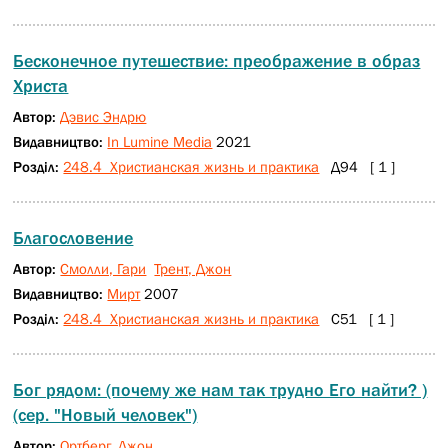
Бесконечное путешествие: преображение в образ
Христа
Автор:
Дэвис Эндрю
Видавництво:
In Lumine Media
2021
Розділ:
248.4 Христианская жизнь и практика
Д94 [ 1 ]
Благословение
Автор:
Смолли, Гари
Трент, Джон
Видавництво:
Мирт
2007
Розділ:
248.4 Христианская жизнь и практика
С51 [ 1 ]
Бог рядом: (почему же нам так трудно Его найти? )
(сер. "Новый человек")
Автор:
Ортберг, Джон