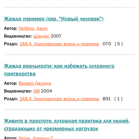
Жажда перемен (сер. "Новый человек")
Автор:
Ортберг, Джон
Видавництво:
Шандал
2007
Розділ:
248.4 Христианская жизнь и практика
О70 [ 5 ]
Жажда реальности: как избежать духовного
притворства
Автор:
Вервер Джордж
Видавництво:
ОМ
2004
Розділ:
248.4 Христианская жизнь и практика
В31 [ 1 ]
Живите в простоте: духовная практика для людей,
страдающих от чрезмерных нагрузок
Автор:
Уитни, Дональд С.