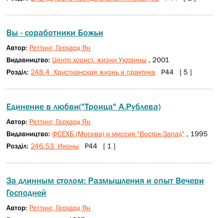
Вы - соработники Божьи
Автор:
Реттинг, Герхард Ян
Видавництво:
Центр хорист. жизни Украины
, 2001
Розділ:
248.4 Христианская жизнь и практика
Р44 [ 5 ]
Единение в любви("Троица" А.Рублева)
Автор:
Реттинг, Герхард Ян
Видавництво:
ФСЕХБ (Москва) и миссия "Восток-Запад"
, 1995
Розділ:
246.53 Иконы
Р44 [ 1 ]
За длинным столом: Размышления и опыт Вечери
Господней
Автор:
Реттинг, Герхард Ян