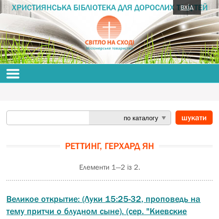
вхід
ХРИСТИЯНСЬКА БІБЛІОТЕКА ДЛЯ ДОРОСЛИХ ТА ДІТЕЙ
РЕТТИНГ, ГЕРХАРД ЯН
Елементи 1—2 із 2.
Великое открытие: (Луки 15:25-32, проповедь на
тему притчи о блудном сыне). (сер. "Киевские