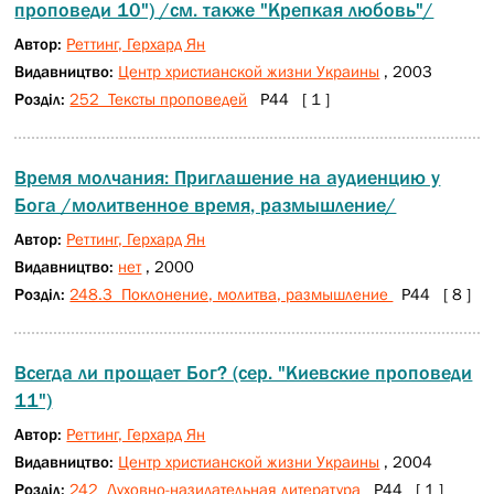
проповеди 10") /см. также "Крепкая любовь"/
Автор:
Реттинг, Герхард Ян
Видавництво:
Центр христианской жизни Украины
, 2003
Розділ:
252 Тексты проповедей
Р44 [ 1 ]
Время молчания: Приглашение на аудиенцию у
Бога /молитвенное время, размышление/
Автор:
Реттинг, Герхард Ян
Видавництво:
нет
, 2000
Розділ:
248.3 Поклонение, молитва, размышление
Р44 [ 8 ]
Всегда ли прощает Бог? (сер. "Киевские проповеди
11")
Автор:
Реттинг, Герхард Ян
Видавництво:
Центр христианской жизни Украины
, 2004
Розділ:
242 Духовно-назидательная литература
Р44 [ 1 ]