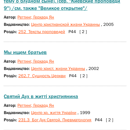
тему о блудном сыне). (сер. "Киевские проповеди
9") /см. также "Великое открытие"/
Автор:
Реттинг, Герхард Ян
Видавництво:
Центр христианской жизни Украины
, 2005
Розділ:
252 Тексты проповедей
Р44 [ 2 ]
Мы ищем братьев
Автор:
Реттинг, Герхард Ян
Видавництво:
Центр христ. жизни Украины
, 2002
Розділ:
262.7 Сущность Церкви
Р44 [ 2 ]
Святий Дух в житті християнина
Автор:
Реттинг, Герхард Ян
Видавництво:
Центр хр. життя України
, 1999
Розділ:
231.3 Бог Дух Святой. Пневматология
Р44 [ 2 ]