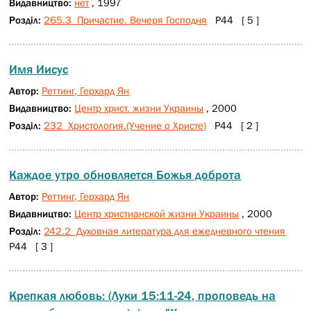
Видавництво:
нет
, 1997
Розділ:
265.3 Причастие. Вечеря Господня
Р44 [ 5 ]
Имя Иисус
Автор:
Реттинг, Герхард Ян
Видавництво:
Центр христ. жизни Украины
, 2000
Розділ:
232 Христология.(Учение о Христе)
Р44 [ 2 ]
Каждое утро обновляется Божья доброта
Автор:
Реттинг, Герхард Ян
Видавництво:
Центр христианской жизни Украины
, 2000
Розділ:
242.2 Духовная литература для ежедневного чтения
Р44 [ 3 ]
Крепкая любовь: (Луки 15:11-24, проповедь на