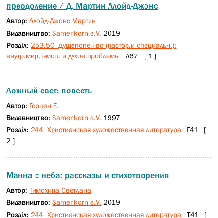
преодоление / Д. Мартин Ллойд-Джонс
Автор:
Ллойд-Джонс Мартин
Видавництво:
Samenkorn e.V.
2019
Розділ:
253.50 Душепопеч-во (пастор.и специальн.):
внутр.мир, эмоц. и духов.проблемы
Л67 [ 1 ]
Ложный свет: повесть
Автор:
Герцен Е.
Видавництво:
Samenkorn e.V.
1997
Розділ:
244 Христианская художественная литература
Г41 [
2 ]
Манна с неба: рассказы и стихотворения
Автор:
Тимохина Светлана
Видавництво:
Samenkorn e.V.
2019
Розділ:
244 Христианская художественная литература
Т41 [