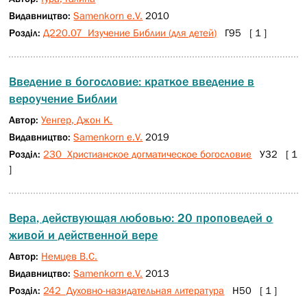
Видавництво:
Samenkorn e.V.
2010
Розділ:
Д220.07 Изучение Библии (для детей)
Г95 [ 1 ]
Введение в богословие: краткое введение в
вероучение Библии
Автор:
Уенгер, Джон К.
Видавництво:
Samenkorn e.V.
2019
Розділ:
230 Христианское догматическое богословие
У32 [ 1
]
Вера, действующая любовью: 20 проповедей о
живой и действенной вере
Автор:
Немцев В.С.
Видавництво:
Samenkorn e.V.
2013
Розділ:
242 Духовно-назидательная литература
Н50 [ 1 ]