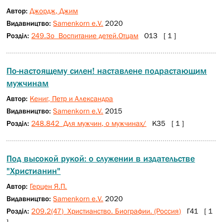
Автор:
Джордж, Джим
Видавництво:
Samenkorn e.V.
2020
Розділ:
249.3о Воспитание детей.Отцам
О13 [ 1 ]
По-настоящему силен! наставлене подрастающим
мужчинам
Автор:
Кениг, Петр и Александра
Видавництво:
Samenkorn e.V.
2015
Розділ:
248.842 Для мужчин, о мужчинах/
К35 [ 1 ]
Под высокой рукой: о служении в издательстве
"Христианин"
Автор:
Герцен Я.П.
Видавництво:
Samenkorn e.V.
2020
Розділ:
209.2(47) Христианство. Биографии. (Россия)
Г41 [ 1
]