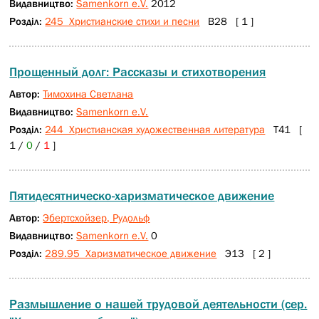
Видавництво:
Samenkorn e.V.
2012
Розділ:
245 Христианские стихи и песни
В28 [ 1 ]
Прощенный долг: Рассказы и стихотворения
Автор:
Тимохина Светлана
Видавництво:
Samenkorn e.V.
Розділ:
244 Христианская художественная литература
Т41 [
1 /
0
/
1
]
Пятидесятническо-харизматическое движение
Автор:
Эбертсхойзер, Рудольф
Видавництво:
Samenkorn e.V.
0
Розділ:
289.95 Харизматическое движение
Э13 [ 2 ]
Размышление о нашей трудовой деятельности (сер.