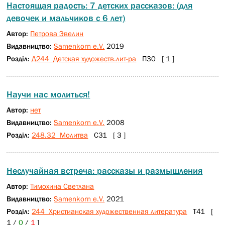
Настоящая радость: 7 детских рассказов: (для
девочек и мальчиков с 6 лет)
Автор:
Петрова Эвелин
Видавництво:
Samenkorn e.V.
2019
Розділ:
Д244 Детская художеств.лит-ра
П30 [ 1 ]
Научи нас молиться!
Автор:
нет
Видавництво:
Samenkorn e.V.
2008
Розділ:
248.32 Молитва
C31 [ 3 ]
Неслучайная встреча: рассказы и размышления
Автор:
Тимохина Светлана
Видавництво:
Samenkorn e.V.
2021
Розділ:
244 Христианская художественная литература
Т41 [
1 /
0
/
1
]