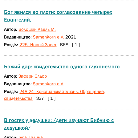
Бог явился во плоти: согласование четырех
Евангелий.
Автор:
Волошин Авель М.
Видавництво:
Samenkorn e.V.
2021
Розділ:
225 Новый Завет
В68 [ 1 ]
Божий дар: свидетельство одного глухонемого
Автор:
Зафари Элдор
Видавництво:
Samenkorn e.V.
Розділ:
248.24 Христианская жизнь. Обращение,
свидетельства
З37 [ 1 ]
В гостях у дедушки: /дети изучают Библию с
дедушкой/
Автор:
Гура, Галина