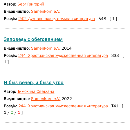
Автор:
Берг Григорий
Видавництво:
Samenkorn e.V.
Розділ:
242 Духовно-назидательная литература
Б48 [ 1 ]
Заповедь с обетованием
Видавництво:
Samenkorn e.V.
2014
Розділ:
244 Христианская художественная литература
З33 [
1 ]
И был вечер, и было утро
Автор:
Тимохина Светлана
Видавництво:
Samenkorn e.V.
2022
Розділ:
244 Христианская художественная литература
Т41 [
1 /
0
/
1
]