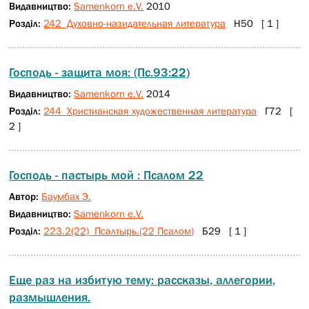
Видавництво:
Samenkorn e.V.
2010
Розділ:
242 Духовно-назидательная литература
Н50 [ 1 ]
Господь - защита моя: (Пс.93:22)
Видавництво:
Samenkorn e.V.
2014
Розділ:
244 Христианская художественная литература
Г72 [
2 ]
Господь - пастырь мой : Псалом 22
Автор:
Баумбах Э.
Видавництво:
Samenkorn e.V.
Розділ:
223.2(22) Псалтырь.(22 Псалом)
Б29 [ 1 ]
Еще раз на избитую тему: рассказы, аллегории,
размышления.