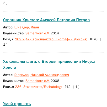
2 ]
Странник Христов: Алексей Петрович Петров
Автор:
Шнайдер, Иван
Видавництво:
Samenkorn e.V.
2014
Розділ:
209.2(47) Христианство. Биографии. (Россия)
Ш76 [
1 ]
Уж слышны шаги: о Втором пришествии Иисуса
Христа
Автор:
Гаврилов, Николай Александрович
Видавництво:
Samenkorn e.V.
2008
Розділ:
236 Эсхатология/Eschatology
Г12 [ 1 ]
Умей прощать