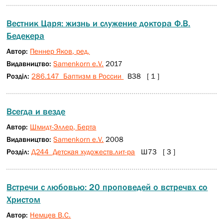
Вестник Царя: жизнь и служение доктора Ф.В.
Бедекера
Автор:
Пеннер Яков, ред.
Видавництво:
Samenkorn e.V.
2017
Розділ:
286.147 Баптизм в России
В38 [ 1 ]
Всегда и везде
Автор:
Шмидт-Эллер, Берта
Видавництво:
Samenkorn e.V.
2008
Розділ:
Д244 Детская художеств.лит-ра
Ш73 [ 3 ]
Встречи с любовью: 20 проповедей о встречвх со
Христом
Автор:
Немцев В.С.