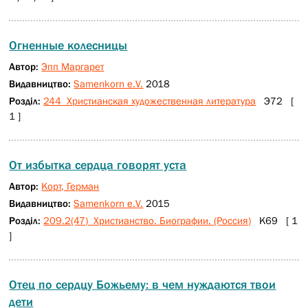
Огненные колесницы
Автор:
Эпп Маргарет
Видавництво:
Samenkorn e.V.
2018
Розділ:
244 Христианская художественная литература
Э72 [
1 ]
От избытка сердца говорят уста
Автор:
Корт, Герман
Видавництво:
Samenkorn e.V.
2015
Розділ:
209.2(47) Христианство. Биографии. (Россия)
К69 [ 1
]
Отец по сердцу Божьему: в чем нуждаются твои
дети