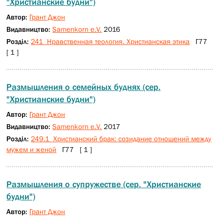
"Христианские будни")
Автор:
Грант Джон
Видавництво:
Samenkorn e.V.
2016
Розділ:
241 Нравственная теология. Христианская этика
Г77
[ 1 ]
Размышления о семейных буднях (сер.
"Христианские будни")
Автор:
Грант Джон
Видавництво:
Samenkorn e.V.
2017
Розділ:
249.1 Христианский брак: созидание отношений между
мужем и женой
Г77 [ 1 ]
Размышления о супружестве (сер. "Христианские
будни")
Автор:
Грант Джон