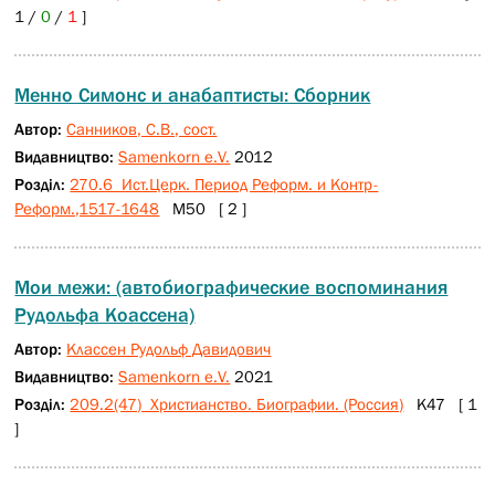
1 /
0
/
1
]
Менно Симонс и анабаптисты: Сборник
Автор:
Санников, С.В., сост.
Видавництво:
Samenkorn e.V.
2012
Розділ:
270.6 Ист.Церк. Период Реформ. и Контр-
Реформ.,1517-1648
М50 [ 2 ]
Мои межи: (автобиографические воспоминания
Рудольфа Коассена)
Автор:
Классен Рудольф Давидович
Видавництво:
Samenkorn e.V.
2021
Розділ:
209.2(47) Христианство. Биографии. (Россия)
К47 [ 1
]