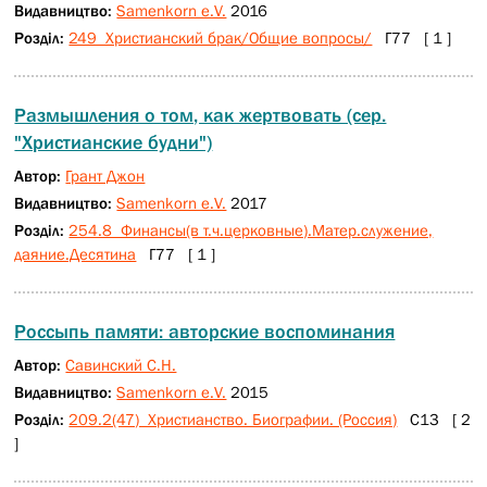
Видавництво:
Samenkorn e.V.
2016
Розділ:
249 Христианский брак/Общие вопросы/
Г77 [ 1 ]
Размышления о том, как жертвовать (сер.
"Христианские будни")
Автор:
Грант Джон
Видавництво:
Samenkorn e.V.
2017
Розділ:
254.8 Финансы(в т.ч.церковные).Матер.служение,
даяние.Десятина
Г77 [ 1 ]
Россыпь памяти: авторские воспоминания
Автор:
Савинский С.Н.
Видавництво:
Samenkorn e.V.
2015
Розділ:
209.2(47) Христианство. Биографии. (Россия)
C13 [ 2
]