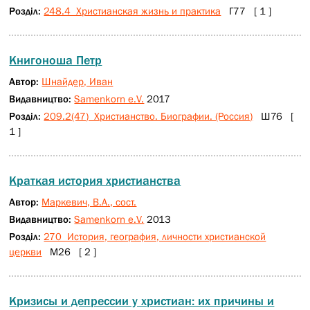
Розділ:
248.4 Христианская жизнь и практика
Г77 [ 1 ]
Книгоноша Петр
Автор:
Шнайдер, Иван
Видавництво:
Samenkorn e.V.
2017
Розділ:
209.2(47) Христианство. Биографии. (Россия)
Ш76 [
1 ]
Краткая история христианства
Автор:
Маркевич, В.А., сост.
Видавництво:
Samenkorn e.V.
2013
Розділ:
270 История, география, личности христианской
церкви
М26 [ 2 ]
Кризисы и депрессии у христиан: их причины и