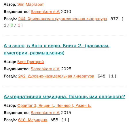
Автор:
Эпп Маргарет
Видавництво:
Samenkorn e.V.
2010
Розділ:
244 Христианская художественная литература
Э72 [
1 /
0
/
1
]
А я знаю, в Кого я верю. Книга 2.: (рассказы.,
аллегории, размышления)
Автор:
Берг Григорий
Видавництво:
Samenkorn e.V.
2025
Розділ:
242 Духовно-назидательная литература
Б48 [ 1 ]
Альтернативная медицина. Помощь или опасность?
Автор:
Фрайтаг Э, Янцен Г., Пеннер Г, Ризен Е.
Видавництво:
Samenkorn e.V.
2015
Розділ:
610 Медицина
А58 [ 1 ]