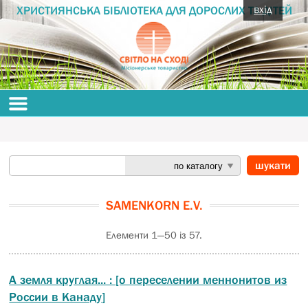
вхід
ХРИСТИЯНСЬКА БІБЛІОТЕКА ДЛЯ ДОРОСЛИХ ТА ДІТЕЙ
SAMENKORN E.V.
Елементи 1—50 із 57.
А земля круглая... : [о переселении меннонитов из
России в Канаду]