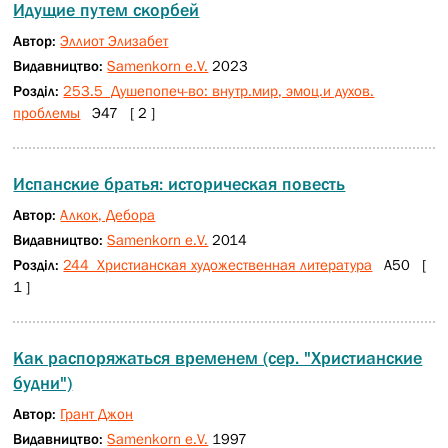
Идущие путем скорбей
Автор:
Эллиот Элизабет
Видавництво:
Samenkorn e.V.
2023
Розділ:
253.5 Душепопеч-во: внутр.мир, эмоц.и духов.
проблемы
Э47 [ 2 ]
Испанские братья: историческая повесть
Автор:
Алкок, Дебора
Видавництво:
Samenkorn e.V.
2014
Розділ:
244 Христианская художественная литература
А50 [
1 ]
Как распоряжаться временем (сер. "Христианские
будни")
Автор:
Грант Джон
Видавництво:
Samenkorn e.V.
1997