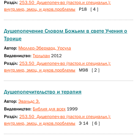
Розділ:
253.50 Душепопеч-во (пастор.и специальн.):
внутр.мир, эмоц. и духов.проблемы
Р18 [ 4 ]
Душепопечение Словом Божьим в свете Учения о
Троице
Автор:
Мюллер-Эберхард, Урсула
Видавництво:
Тюльпан
2012
Розділ:
253.50 Душепопеч-во (пастор.и специальн.):
внутр.мир, эмоц. и духов.проблемы
М98 [ 2 ]
Душепопечительство и терапия
Автор:
Эвальдс Э.
Видавництво:
Библия для всех
1999
Розділ:
253.50 Душепопеч-во (пастор.и специальн.):
внутр.мир, эмоц. и духов.проблемы
Э 14 [ 6 ]