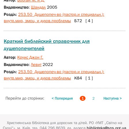
Видавництво:
Шандал
2005
Розділ:
253.50 Душепопеч-во (пастор.и специальн.):
внутр.мир, эмоц. и духов.проблемы
Б72 [ 4 ]
Краткий библейский справочник для
душепопечителей
Автор:
Круис Джон Г.
Видавництво:
Левит
2022
Розділ:
253.50 Душепопеч-во (пастор.и специальн.):
внутр.мир, эмоц. и духов.проблемы
К84 [ 1 ]
Перейти до сторінки:
< Попередня
1
2
Наступна >
Християнська бібліотека для дорослих та дітей.
РО «УМТ „Світло на
Сході“»
, м. Київ, тел. 044 296 8639, ел. адреса
biibliioteka@sns.org.ua