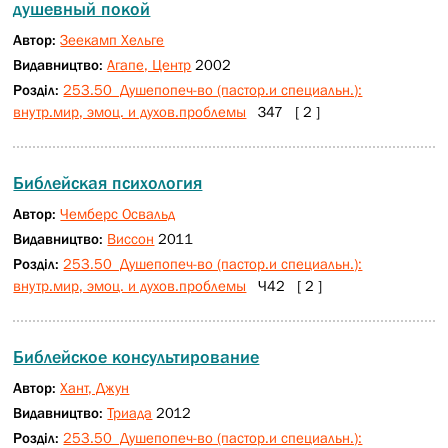
душевный покой
Автор:
Зеекамп Хельге
Видавництво:
Агапе, Центр
2002
Розділ:
253.50 Душепопеч-во (пастор.и специальн.):
внутр.мир, эмоц. и духов.проблемы
З47 [ 2 ]
Библейская психология
Автор:
Чемберс Освальд
Видавництво:
Виссон
2011
Розділ:
253.50 Душепопеч-во (пастор.и специальн.):
внутр.мир, эмоц. и духов.проблемы
Ч42 [ 2 ]
Библейское консультирование
Автор:
Хант, Джун
Видавництво:
Триада
2012
Розділ:
253.50 Душепопеч-во (пастор.и специальн.):