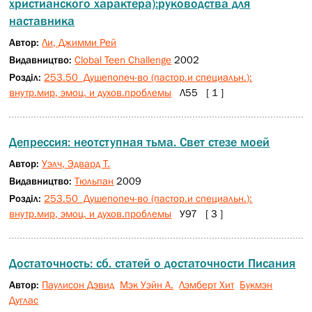
христианского характера):руководства для
наставника
Автор:
Ли, Джимми Рей
Видавництво:
Clobal Teen Challenge
2002
Розділ:
253.50 Душепопеч-во (пастор.и специальн.):
внутр.мир, эмоц. и духов.проблемы
Л55 [ 1 ]
Депрессия: неотступная тьма. Свет стезе моей
Автор:
Уэлч, Эдвард Т.
Видавництво:
Тюльпан
2009
Розділ:
253.50 Душепопеч-во (пастор.и специальн.):
внутр.мир, эмоц. и духов.проблемы
У97 [ 3 ]
Достаточность: сб. статей о достаточности Писания
Автор:
Паулисон Дэвид
Мэк Уэйн А.
Лэмберт Хит
Букмэн
Дуглас