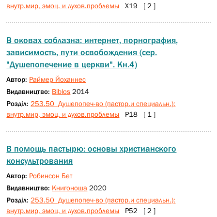
внутр.мир, эмоц. и духов.проблемы
Х19 [ 2 ]
В оковах соблазна: интернет, порнография,
зависимость, пути освобождения (сер.
"Душепопечение в церкви". Кн.4)
Автор:
Раймер Йоханнес
Видавництво:
Biblos
2014
Розділ:
253.50 Душепопеч-во (пастор.и специальн.):
внутр.мир, эмоц. и духов.проблемы
Р18 [ 1 ]
В помощь пастырю: основы христианского
консультрования
Автор:
Робинсон Бет
Видавництво:
Книгоноша
2020
Розділ:
253.50 Душепопеч-во (пастор.и специальн.):
внутр.мир, эмоц. и духов.проблемы
Р52 [ 2 ]