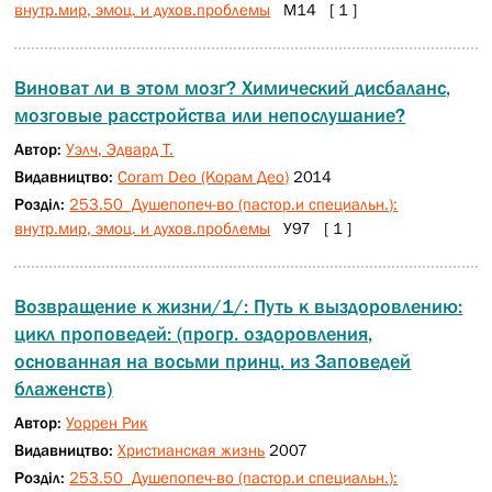
внутр.мир, эмоц. и духов.проблемы
М14 [ 1 ]
Виноват ли в этом мозг? Химический дисбаланс,
мозговые расстройства или непослушание?
Автор:
Уэлч, Эдвард Т.
Видавництво:
Coram Deo (Корам Део)
2014
Розділ:
253.50 Душепопеч-во (пастор.и специальн.):
внутр.мир, эмоц. и духов.проблемы
У97 [ 1 ]
Возвращение к жизни/1/: Путь к выздоровлению:
цикл проповедей: (прогр. оздоровления,
основанная на восьми принц. из Заповедей
блаженств)
Автор:
Уоррен Рик
Видавництво:
Христианская жизнь
2007
Розділ:
253.50 Душепопеч-во (пастор.и специальн.):