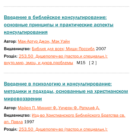
Введение в библейское консультирование:
основные принципы и практические аспекты
консультирования
Автор:
Мак-Артур Джон, Мэк Уэйн
Видавництво:
Библия для всех; Мишн Поссибл
2007
Розділ:
253.50 Душепопеч-во (пастор.и специальн.):
внутр.мир, эмоц. и духов.проблемы
М15 [ 2 ]
Введение в психологию и консультирование:
методики и подходы, основанные на христианском
мировоззрении
Автор:
Майер П.,Минирт Ф.,Уичерн Ф.,Ратклиф Д.
Видавництво:
Изд-во Христианского Библейского Братства св.
ап. Павла
1997
Розділ:
253.50 Душепопеч-во (пастор.и специальн.):