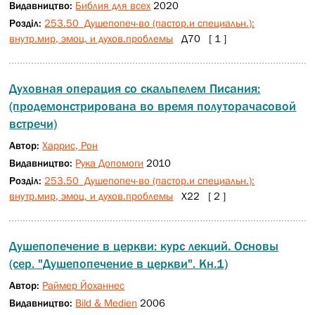
Видавництво:
Библия для всех
2020
Розділ:
253.50 Душепопеч-во (пастор.и специальн.):
внутр.мир, эмоц. и духов.проблемы
Д70 [ 1 ]
Духовная операция со скальпелем Писания:
(продемонстрирована во время полуторачасовой
встречи)
Автор:
Харрис, Рон
Видавництво:
Рука Допомоги
2010
Розділ:
253.50 Душепопеч-во (пастор.и специальн.):
внутр.мир, эмоц. и духов.проблемы
Х22 [ 2 ]
Душепопечение в церкви: курс лекций. Основы
(сер. "Душепопечение в церкви". Кн.1)
Автор:
Раймер Йоханнес
Видавництво:
Bild & Medien
2006