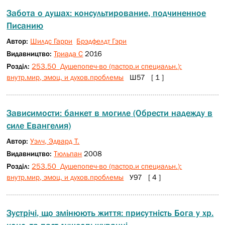
Забота о душах: консультирование, подчиненное
Писанию
Автор:
Шилдс Гарри
Брэдфелдт Гэри
Видавництво:
Триада С
2016
Розділ:
253.50 Душепопеч-во (пастор.и специальн.):
внутр.мир, эмоц. и духов.проблемы
Ш57 [ 1 ]
Зависимости: банкет в могиле (Обрести надежду в
силе Евангелия)
Автор:
Уэлч, Эдвард Т.
Видавництво:
Тюльпан
2008
Розділ:
253.50 Душепопеч-во (пастор.и специальн.):
внутр.мир, эмоц. и духов.проблемы
У97 [ 4 ]
Зустрічі, що змінюють життя: присутність Бога у хр.