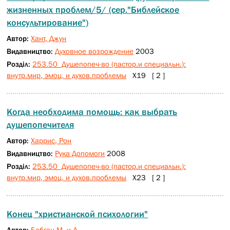
жизненных проблем/5/ (сер."Библейское
консультирование")
Автор:
Хант, Джун
Видавництво:
Духовное возрождение
2003
Розділ:
253.50 Душепопеч-во (пастор.и специальн.):
внутр.мир, эмоц. и духов.проблемы
Х19 [ 2 ]
Когда необходима помощь: как выбрать
душепопечителя
Автор:
Харрис, Рон
Видавництво:
Рука Допомоги
2008
Розділ:
253.50 Душепопеч-во (пастор.и специальн.):
внутр.мир, эмоц. и духов.проблемы
Х23 [ 2 ]
Конец "христианской психологии"
Автор:
Бобган М. и Д.