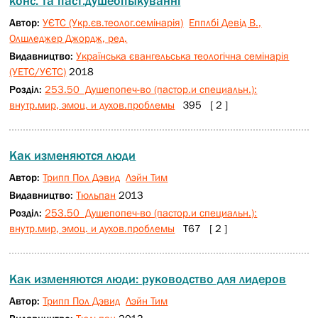
конс. та паст.душеопыкуванні
Автор:
УЄТС (Укр.єв.теолог.семінарія)
Епплбі Дeвід B.,
Олшледжер Джордж, ред.
Видавництво:
Українська євангельська теологічна семінарія
(УЕТС/УЄТС)
2018
Розділ:
253.50 Душепопеч-во (пастор.и специальн.):
внутр.мир, эмоц. и духов.проблемы
З95 [ 2 ]
Как изменяются люди
Автор:
Трипп Пол Дэвид
Лэйн Тим
Видавництво:
Тюльпан
2013
Розділ:
253.50 Душепопеч-во (пастор.и специальн.):
внутр.мир, эмоц. и духов.проблемы
Т67 [ 2 ]
Как изменяются люди: руководство для лидеров
Автор:
Трипп Пол Дэвид
Лэйн Тим