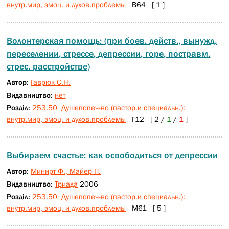
внутр.мир, эмоц. и духов.проблемы
В64 [ 1 ]
Волонтерская помощь: (при боев. действ., вынужд.
переселении, стрессе, депрессии, горе, постравм.
стрес. расстройстве)
Автор:
Гаврюк С.Н.
Видавництво:
нет
Розділ:
253.50 Душепопеч-во (пастор.и специальн.):
внутр.мир, эмоц. и духов.проблемы
Г12 [ 2 /
1
/
1
]
Выбираем счастье: как освободиться от депрессии
Автор:
Минирт Ф., Майер П.
Видавництво:
Триада
2006
Розділ:
253.50 Душепопеч-во (пастор.и специальн.):
внутр.мир, эмоц. и духов.проблемы
М61 [ 5 ]