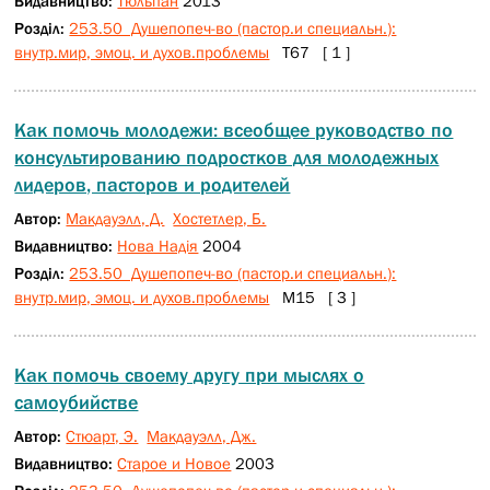
Видавництво:
Тюльпан
2013
Розділ:
253.50 Душепопеч-во (пастор.и специальн.):
внутр.мир, эмоц. и духов.проблемы
Т67 [ 1 ]
Как помочь молодежи: всеобщее руководство по
консультированию подростков для молодежных
лидеров, пасторов и родителей
Автор:
Макдауэлл, Д.
Хостетлер, Б.
Видавництво:
Нова Надія
2004
Розділ:
253.50 Душепопеч-во (пастор.и специальн.):
внутр.мир, эмоц. и духов.проблемы
М15 [ 3 ]
Как помочь своему другу при мыслях о
самоубийстве
Автор:
Стюарт, Э.
Макдауэлл, Дж.
Видавництво:
Старое и Новое
2003