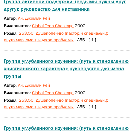
Группа активной поддержки: (ведь мы нужны друг
другу): руководство для наставника
Автор:
Ли, Джимми Рей
Видавництво:
Сlobal Teen Challenge
2002
Розділ:
253.50 Душепопеч-во (пастор.и специальн.):
внутр.мир, эмоц. и духов.проблемы
Л55 [ 1 ]
Группа углубленного изучения: (путь к становлению
христианского характера): руководство для члена
группы
Автор:
Ли, Джимми Рей
Видавництво:
Clobal Teen Challenge
2002
Розділ:
253.50 Душепопеч-во (пастор.и специальн.):
внутр.мир, эмоц. и духов.проблемы
Л55 [ 1 ]
Группа углубленного изучения: (путь к становлению