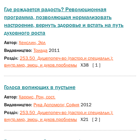
Где рождается радость? Революционная
программа, позволяющая нормализовать
настроение, вернуть здоровье и встать на путь
духовного роста
Автор:
Хенслин, Эрл
Видавництво:
Триада
2011
Розділ:
253.50 Душепопеч-во (пастор.и специальн.):
внутр.мир, эмоц. и духов.проблемы
Х38 [ 1 ]
Голоса вопиющих в пустыне
Автор:
Харрис, Рон, сост.
Видавництво:
Рука Допомоги; София
2012
Розділ:
253.50 Душепопеч-во (пастор.и специальн.):
внутр.мир, эмоц. и духов.проблемы
Х21 [ 2 ]