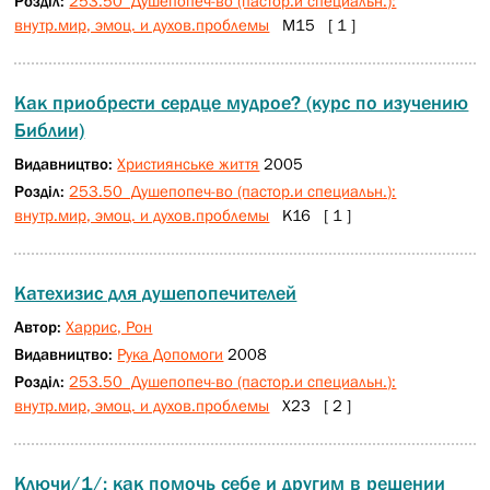
Розділ:
253.50 Душепопеч-во (пастор.и специальн.):
внутр.мир, эмоц. и духов.проблемы
М15 [ 1 ]
Как приобрести сердце мудрое? (курс по изучению
Библии)
Видавництво:
Християнське життя
2005
Розділ:
253.50 Душепопеч-во (пастор.и специальн.):
внутр.мир, эмоц. и духов.проблемы
К16 [ 1 ]
Катехизис для душепопечителей
Автор:
Харрис, Рон
Видавництво:
Рука Допомоги
2008
Розділ:
253.50 Душепопеч-во (пастор.и специальн.):
внутр.мир, эмоц. и духов.проблемы
Х23 [ 2 ]
Ключи/1/: как помочь себе и другим в решении