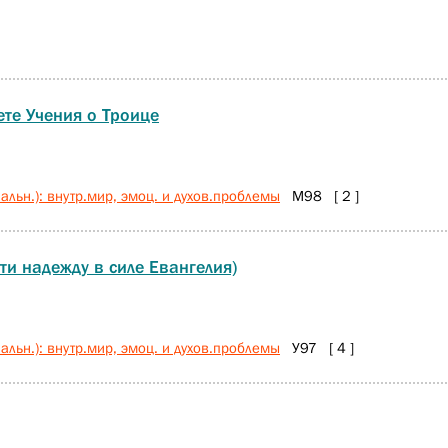
те Учения о Троице
льн.): внутр.мир, эмоц. и духов.проблемы
М98 [ 2 ]
ти надежду в силе Евангелия)
льн.): внутр.мир, эмоц. и духов.проблемы
У97 [ 4 ]