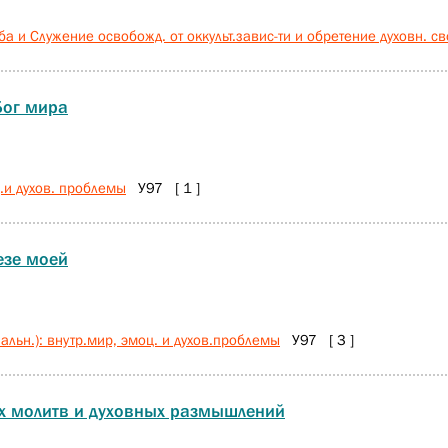
 и Служение освобожд. от оккульт.завис-ти и обретение духовн. с
Бог мира
.и духов. проблемы
У97 [ 1 ]
езе моей
льн.): внутр.мир, эмоц. и духов.проблемы
У97 [ 3 ]
их молитв и духовных размышлений