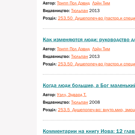
Автор:
Трипп Пол Дэвид
Лэйн Тим
Видавництво:
Тюльпан
2013
Розділ:
253.50 Душепопеч-во (пастор.и специа
Как изменяются люди: руководство д
Автор:
Трипп Пол Дэвид
Лэйн Тим
Видавництво:
Тюльпан
2013
Розділ:
253.50 Душепопеч-во (пастор.и специа
Когда люди большие, а Бог маленький
Автор:
Уэлч, Эдвард Т.
Видавництво:
Тюльпан
2008
Розділ:
253.5 Душепопеч-во: внутр.мир, эмоц
Комментарии на книгу Иова: 12 глав