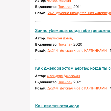
Автор:
Лютер, Мартин
Видавництво:
Тюльпан
2011
Розділ:
242 Духовно-назидательная литерату
Зоино убежище: когда тебе тревожно (
Автор:
Паулисон Дэвид
Видавництво:
Тюльпан
2020
Розділ:
Дк244 Детская л-ра с КАРТИНКАМИ
П2
Как Джекс хвостом дергал: когда ты с
Автор:
Флендерс Джоселин
Видавництво:
Тюльпан
2021
Розділ:
Дк244 Детская л-ра с КАРТИНКАМИ
Ф
Как изменяются люди