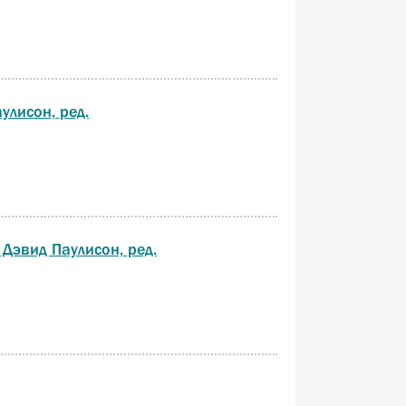
улисон, ред.
 Дэвид Паулисон, ред.