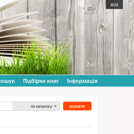
вхід
пошук
Підбірки книг
Інформація