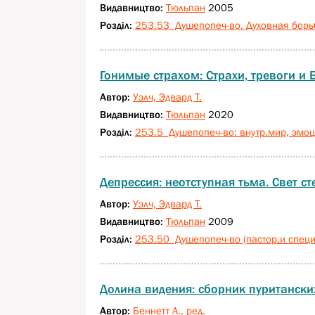
Видавництво:
Тюльпан
2005
Розділ:
253.53 Душепопеч-во. Духовная борьба
Гонимые страхом: Страхи, тревоги и 
Автор:
Уэлч, Эдвард Т.
Видавництво:
Тюльпан
2020
Розділ:
253.5 Душепопеч-во: внутр.мир, эмоц
Депрессия: неотступная тьма. Свет ст
Автор:
Уэлч, Эдвард Т.
Видавництво:
Тюльпан
2009
Розділ:
253.50 Душепопеч-во (пастор.и специа
Долина видения: сборник пуританск
Автор:
Беннетт А., ред.