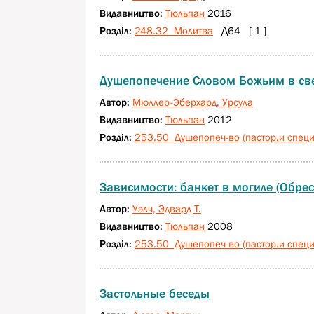
Видавництво:
Тюльпан
2016
Розділ:
248.32 Молитва
Д64 [ 1 ]
Душепопечение Словом Божьим в све
Автор:
Мюллер-Эберхард, Урсула
Видавництво:
Тюльпан
2012
Розділ:
253.50 Душепопеч-во (пастор.и специа
Зависимости: банкет в могиле (Обрес
Автор:
Уэлч, Эдвард Т.
Видавництво:
Тюльпан
2008
Розділ:
253.50 Душепопеч-во (пастор.и специа
Застольные беседы