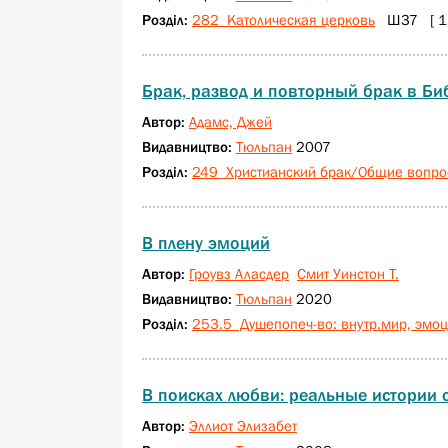
Розділ:
282 Католическая церковь
Ш37 [ 1 
Брак, развод и повторный брак в Биб
Автор:
Адамс, Джей
Видавництво:
Тюльпан
2007
Розділ:
249 Христианский брак/Общие вопро
В плену эмоций
Автор:
Гроувз Аласдер
Смит Уинстон Т.
Видавництво:
Тюльпан
2020
Розділ:
253.5 Душепопеч-во: внутр.мир, эмоц
В поисках любви: реальные истории о
Автор:
Эллиот Элизабет