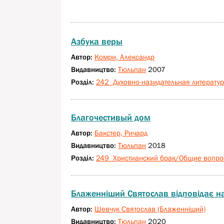
Азбука веры
Автор:
Комри, Александр
Видавництво:
Тюльпан
2007
Розділ:
242 Духовно-назидательная литерату
Благочестивый дом
Автор:
Бакстер, Ричард
Видавництво:
Тюльпан
2018
Розділ:
249 Христианский брак/Общие вопро
Блаженніший Святослав відповідає н
Автор:
Шевчук Святослав (Блаженніший)
Видавництво:
Тюльпан
2020