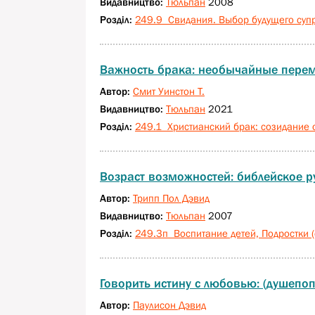
Видавництво:
Тюльпан
2008
Розділ:
249.9 Свидания. Выбор будущего суп
Важность брака: необычайные пере
Автор:
Смит Уинстон Т.
Видавництво:
Тюльпан
2021
Розділ:
249.1 Христианский брак: созидание
Возраст возможностей: библейское р
Автор:
Трипп Пол Дэвид
Видавництво:
Тюльпан
2007
Розділ:
249.3п Воспитание детей, Подростки (с
Говорить истину с любовью: (душепо
Автор:
Паулисон Дэвид