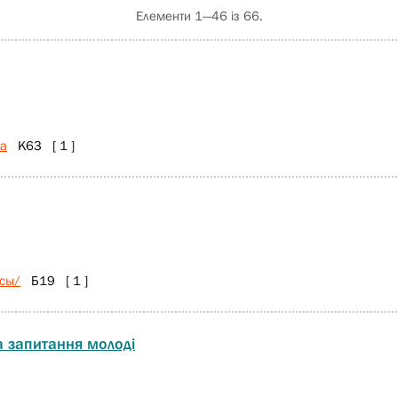
Елементи 1—46 із 66.
ра
К63 [ 1 ]
сы/
Б19 [ 1 ]
а запитання молоді