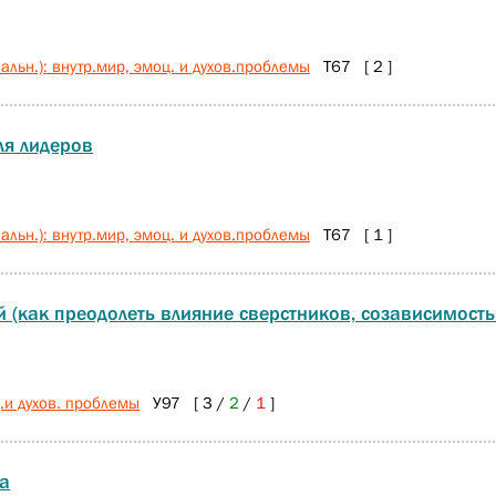
льн.): внутр.мир, эмоц. и духов.проблемы
Т67 [ 2 ]
ля лидеров
льн.): внутр.мир, эмоц. и духов.проблемы
Т67 [ 1 ]
 (как преодолеть влияние сверстников, созависимость
.и духов. проблемы
У97 [ 3 /
2
/
1
]
а