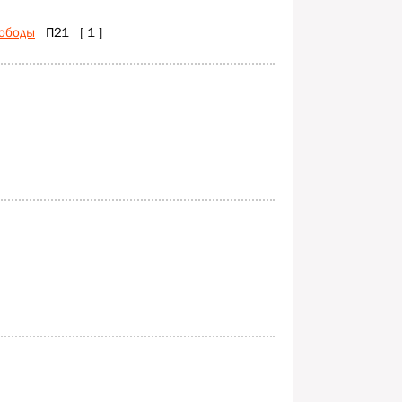
вободы
П21 [ 1 ]