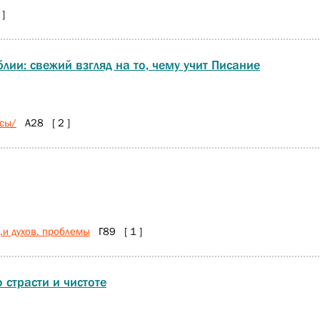
]
лии: свежий взгляд на то, чему учит Писание
сы/
А28 [ 2 ]
.и духов. проблемы
Г89 [ 1 ]
 страсти и чистоте