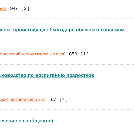
руга
Э47 [ 3 ]
мены, происходящие благодаря обычным событиям
 отношений между мужем и женой
С50 [ 1 ]
уководство по воспитанию подростков
екс. воспитание и др.)
Т67 [ 4 ]
печение в сообществе)