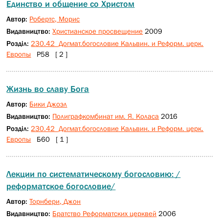
Единство и общение со Христом
Автор:
Робертс, Морис
Видавництво:
Христианское просвещение
2009
Розділ:
230.42 Догмат.богословие Кальвин. и Реформ. церк.
Европы
Р58 [ 2 ]
Жизнь во славу Бога
Автор:
Бики Джоэл
Видавництво:
Полиграфкомбинат им. Я. Коласа
2016
Розділ:
230.42 Догмат.богословие Кальвин. и Реформ. церк.
Европы
Б60 [ 1 ]
Лекции по систематическому богословию: /
реформатское богословие/
Автор:
Торнбери, Джон
Видавництво:
Братство Реформатских церквей
2006