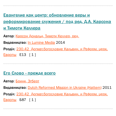
Евангелие как центр: обновление веры и
реформирование служения / под ред. Д.А. Карсона
и Тимоти Келлера
Автор:
Карсон Дональд, Тимоти Келлер, ред.
Видавництво:
In Lumine Media
2014
Розділ:
230.42 Догмат.богословие Кальвин. и Реформ. церк.
Европы
E13 [ 1 ]
Его Слово - прежде всего
Автор:
Бринк, Эгберт
Видавництво:
Dutch Reformed Mission in Ukraine (Hattem)
2011
Розділ:
230.42 Догмат.богословие Кальвин. и Реформ. церк.
Европы
Б87 [ 1 ]