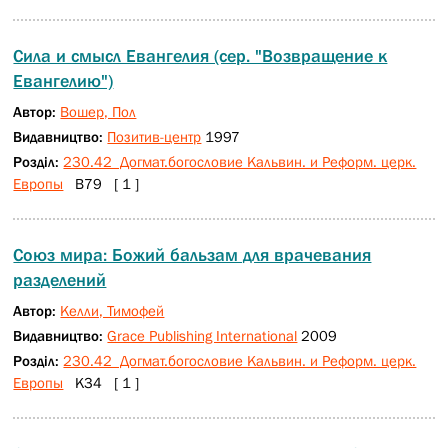
Сила и смысл Евангелия (сер. "Возвращение к
Евангелию")
Автор:
Вошер, Пол
Видавництво:
Позитив-центр
1997
Розділ:
230.42 Догмат.богословие Кальвин. и Реформ. церк.
Европы
В79 [ 1 ]
Союз мира: Божий бальзам для врачевания
разделений
Автор:
Келли, Тимофей
Видавництво:
Grace Publishing International
2009
Розділ:
230.42 Догмат.богословие Кальвин. и Реформ. церк.
Европы
К34 [ 1 ]