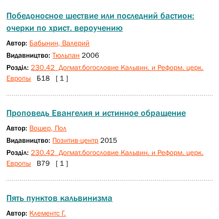
Победоносное шествие или последний бастион:
очерки по христ. вероучению
Автор:
Бабынин, Валерий
Видавництво:
Тюльпан
2006
Розділ:
230.42 Догмат.богословие Кальвин. и Реформ. церк.
Европы
Б18 [ 1 ]
Проповедь Евангелия и истинное обращение
Автор:
Вошер, Пол
Видавництво:
Позитив-центр
2015
Розділ:
230.42 Догмат.богословие Кальвин. и Реформ. церк.
Европы
В79 [ 1 ]
Пять пунктов кальвинизма
Автор:
Клементс Г.