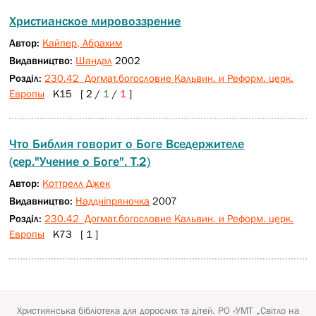
Христианское мировоззрение
Автор:
Кайпер, Абрахим
Видавництво:
Шандал
2002
Розділ:
230.42 Догмат.богословие Кальвин. и Реформ. церк.
Европы
К15 [ 2 /
1
/
1
]
Что Библия говорит о Боге Вседержителе
(сер."Учение о Боге". Т.2)
Автор:
Коттрелл Джек
Видавництво:
Наддніпряночка
2007
Розділ:
230.42 Догмат.богословие Кальвин. и Реформ. церк.
Европы
К73 [ 1 ]
Християнська бібліотека для дорослих та дітей.
РО «УМТ „Світло на