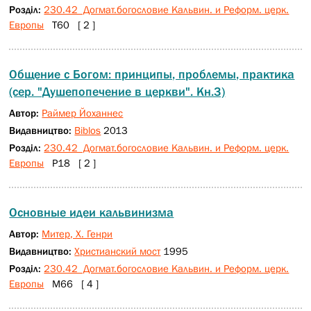
Розділ:
230.42 Догмат.богословие Кальвин. и Реформ. церк.
Европы
Т60 [ 2 ]
Общение с Богом: принципы, проблемы, практика
(сер. "Душепопечение в церкви". Кн.3)
Автор:
Раймер Йоханнес
Видавництво:
Biblos
2013
Розділ:
230.42 Догмат.богословие Кальвин. и Реформ. церк.
Европы
Р18 [ 2 ]
Основные идеи кальвинизма
Автор:
Митер, Х. Генри
Видавництво:
Христианский мост
1995
Розділ:
230.42 Догмат.богословие Кальвин. и Реформ. церк.
Европы
М66 [ 4 ]