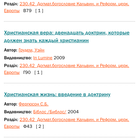
Розділ:
230.42 Догмат.богословие Кальвин. и Реформ. церк.
Европы
В79 [ 1 ]
Христианская вера: двенадцать доктрин, которые
должен знать каждый христианин
Автор:
Грудем, Уэйн
Видавництво:
In Lumine
2009
Розділ:
230.42 Догмат.богословие Кальвин. и Реформ. церк.
Европы
Г90 [ 1 ]
Христианская жизнь: введение в доктрину
Автор:
Фергюсон С.Б.
Видавництво:
Біблос /Библос/
2004
Розділ:
230.42 Догмат.богословие Кальвин. и Реформ. церк.
Европы
Ф43 [ 2 ]