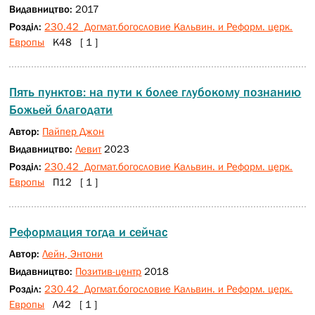
Видавництво:
2017
Розділ:
230.42 Догмат.богословие Кальвин. и Реформ. церк.
Европы
К48 [ 1 ]
Пять пунктов: на пути к более глубокому познанию
Божьей благодати
Автор:
Пайпер Джон
Видавництво:
Левит
2023
Розділ:
230.42 Догмат.богословие Кальвин. и Реформ. церк.
Европы
П12 [ 1 ]
Реформация тогда и сейчас
Автор:
Лейн, Энтони
Видавництво:
Позитив-центр
2018
Розділ:
230.42 Догмат.богословие Кальвин. и Реформ. церк.
Европы
Л42 [ 1 ]