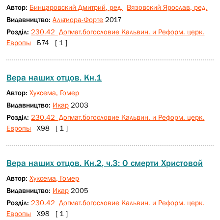
Автор:
Бинцаровский Дмитрий, ред.
Вязовский Ярослав, ред.
Видавництво:
Альтиора-Форте
2017
Розділ:
230.42 Догмат.богословие Кальвин. и Реформ. церк.
Европы
Б74 [ 1 ]
Вера наших отцов. Кн.1
Автор:
Хуксема, Гомер
Видавництво:
Икар
2003
Розділ:
230.42 Догмат.богословие Кальвин. и Реформ. церк.
Европы
Х98 [ 1 ]
Вера наших отцов. Кн.2, ч.3: О смерти Христовой
Автор:
Хуксема, Гомер
Видавництво:
Икар
2005
Розділ:
230.42 Догмат.богословие Кальвин. и Реформ. церк.
Европы
Х98 [ 1 ]