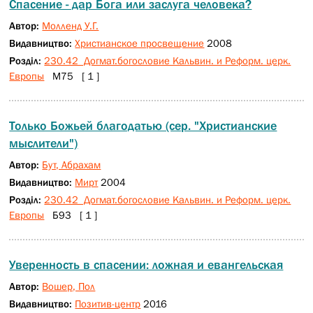
Спасение - дар Бога или заслуга человека?
Автор:
Молленд У.Г.
Видавництво:
Христианское просвещение
2008
Розділ:
230.42 Догмат.богословие Кальвин. и Реформ. церк.
Европы
М75 [ 1 ]
Только Божьей благодатью (сер. "Христианские
мыслители")
Автор:
Бут, Абрахам
Видавництво:
Мирт
2004
Розділ:
230.42 Догмат.богословие Кальвин. и Реформ. церк.
Европы
Б93 [ 1 ]
Уверенность в спасении: ложная и евангельская
Автор:
Вошер, Пол
Видавництво:
Позитив-центр
2016