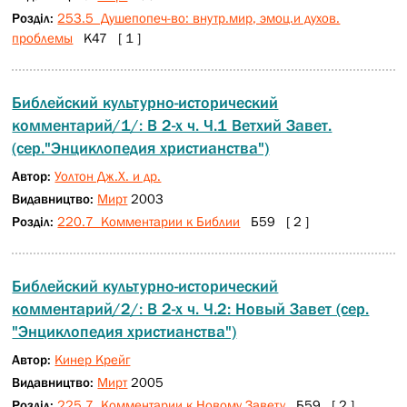
Розділ:
253.5 Душепопеч-во: внутр.мир, эмоц.и духов.
проблемы
К47 [ 1 ]
Библейский культурно-исторический
комментарий/1/: В 2-х ч. Ч.1 Ветхий Завет.
(сер."Энциклопедия христианства")
Автор:
Уолтон Дж.Х. и др.
Видавництво:
Мирт
2003
Розділ:
220.7 Комментарии к Библии
Б59 [ 2 ]
Библейский культурно-исторический
комментарий/2/: В 2-х ч. Ч.2: Новый Завет (сер.
"Энциклопедия христианства")
Автор:
Кинер Крейг
Видавництво:
Мирт
2005
Розділ:
225.7 Комментарии к Новому Завету
Б59 [ 2 ]