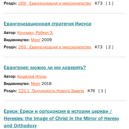
Розділ:
269 Евангелизация и миссионерство
К73 [ 1 ]
Евангелизационная стратегия Иисуса
Автор:
Коулман, Роберт Э.
Видавництво:
Мирт
2009
Розділ:
269 Евангелизация и миссионерство
К73 [ 2 ]
Евангелия: можно ли им доверять?
Автор:
Кошелев Игорь
Видавництво:
Мирт
2018
Розділ:
225.1 Подлинность Нового Завета
К76 [ 1 ]
Ереси: Ереси и ортодоксия в истории церкви /
Heresies: the Image of Christ in the Mirror of Heresy
and Orthodoxy