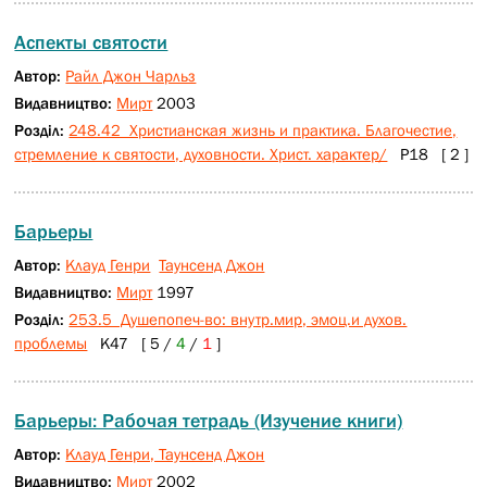
Аспекты святости
Автор:
Райл Джон Чарльз
Видавництво:
Мирт
2003
Розділ:
248.42 Христианская жизнь и практика. Благочестие,
стремление к святости, духовности. Христ. характер/
Р18 [ 2 ]
Барьеры
Автор:
Клауд Генри
Таунсенд Джон
Видавництво:
Мирт
1997
Розділ:
253.5 Душепопеч-во: внутр.мир, эмоц.и духов.
проблемы
К47 [ 5 /
4
/
1
]
Барьеры: Рабочая тетрадь (Изучение книги)
Автор:
Клауд Генри, Таунсенд Джон
Видавництво:
Мирт
2002