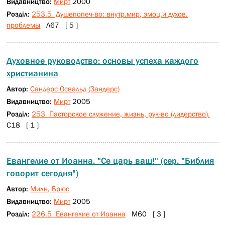
Видавництво:
Мирт
2000
Розділ:
253.5 Душепопеч-во: внутр.мир, эмоц.и духов.
проблемы
Л67 [ 5 ]
Духовное руководство: основы успеха каждого
христианина
Автор:
Сандерс Освальд (Зандерс)
Видавництво:
Мирт
2005
Розділ:
253 Пасторское служение, жизнь, рук-во (лидерство).
С18 [ 1 ]
Евангелие от Иоанна. "Се царь ваш!" (сер. "Библия
говорит сегодня")
Автор:
Милн, Брюс
Видавництво:
Мирт
2005
Розділ:
226.5 Евангелие от Иоанна
М60 [ 3 ]