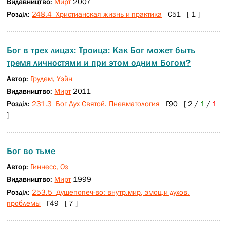
Видавництво:
Мирт
2007
Розділ:
248.4 Христианская жизнь и практика
С51 [ 1 ]
Бог в трех лицах: Троица: Как Бог может быть
тремя личностями и при этом одним Богом?
Автор:
Грудем, Уэйн
Видавництво:
Мирт
2011
Розділ:
231.3 Бог Дух Святой. Пневматология
Г90 [ 2 /
1
/
1
]
Бог во тьме
Автор:
Гиннесс, Оз
Видавництво:
Мирт
1999
Розділ:
253.5 Душепопеч-во: внутр.мир, эмоц.и духов.
проблемы
Г49 [ 7 ]