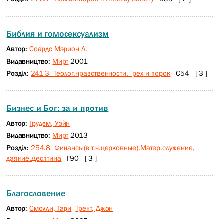
Библия и гомосексуализм
Автор:
Соардс Мэрион Л.
Видавництво:
Мирт
2001
Розділ:
241.3 Теолог.нравственности. Грех и порок
С54 [ 3 ]
Бизнес и Бог: за и против
Автор:
Грудем, Уэйн
Видавництво:
Мирт
2013
Розділ:
254.8 Финансы(в т.ч.церковные).Матер.служение,
даяние.Десятина
Г90 [ 3 ]
Благословение
Автор:
Смолли, Гари
Трент, Джон