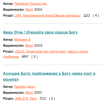
Автор:
Петерсон Уильям Дж.
Видавництво:
Мирт
2001
Розділ:
249 Христианский брак/Общие вопросы/
Д22 [ 4 ]
Авва Отче ! Откройте свое сердце Богу
Автор:
Мэннинг Б
Видавництво:
Мирт
2002
Розділ:
253.5 Душепопеч-во: внутр.мир, эмоц.и духов.
проблемы
М97 [ 3 ]
Алчущие Бога: приближение к Богу через пост и
молитву
Автор:
Пайпер Джон
Видавництво:
Мирт
2007
Розділ:
248.273 Пост
П12 [ 2 ]