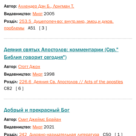
Автор:
Аллендер Дэн Б., Лонгман Т.
Видавництво:
Мирт
2005
Розділ:
253.5 Душепопеч-во: внутр.мир, эмоц.и духов.
проблемы
А51 [ 3 ]
Деяния святых Апостолов: комментарии (Сер."
Библия говорит сегодня")
Автор:
Стотт Джон
Видавництво:
Мирт
1998
Розділ:
226.6 Деяния Св. Апостолов // Acts of the apostles
С82 [ 6 ]
Добрый и прекрасный Бог
Автор:
Смит Джеймс Брайан
Видавництво:
Мирт
2021
Розділ:
242 Духовно-назидательная литература
С50 [ 1 ]