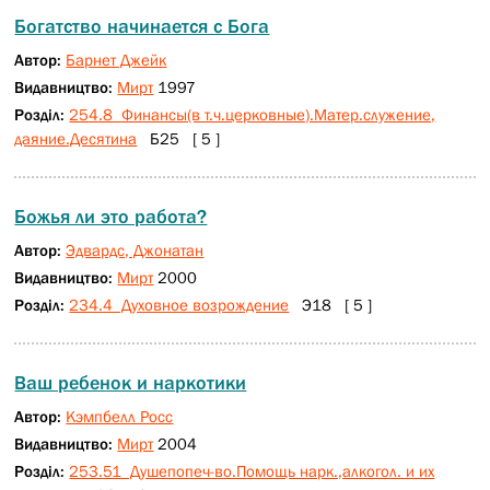
Богатство начинается с Бога
Автор:
Барнет Джейк
Видавництво:
Мирт
1997
Розділ:
254.8 Финансы(в т.ч.церковные).Матер.служение,
даяние.Десятина
Б25 [ 5 ]
Божья ли это работа?
Автор:
Эдвардс, Джонатан
Видавництво:
Мирт
2000
Розділ:
234.4 Духовное возрождение
Э18 [ 5 ]
Ваш ребенок и наркотики
Автор:
Кэмпбелл Росс
Видавництво:
Мирт
2004
Розділ:
253.51 Душепопеч-во.Помощь нарк.,алкогол. и их