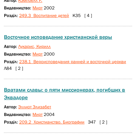
Автор:
Кэмпбелл Р.
Видавництво:
Мирт
2002
Розділ:
249.3 Воспитание детей
К35 [ 4 ]
Восточное исповедание христианской веры
Автор:
Лукарис, Кирилл
Видавництво:
Мирт
2000
Розділ:
238.1 Вероисповедания ранней и восточной церкви
Л84 [ 2 ]
Вратами славы: о пяти миссионерах, погибших в
Эквадоре
Автор:
Эллиот Элизабет
Видавництво:
Мирт
2004
Розділ:
209.2 Христианство. Биографии
Э47 [ 2 ]