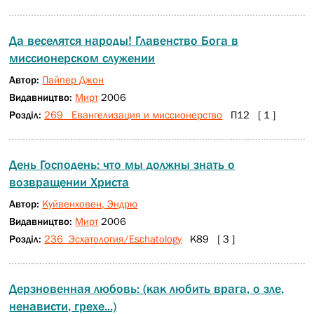
Да веселятся народы! Главенство Бога в
миссионерском служении
Автор:
Пайпер Джон
Видавництво:
Мирт
2006
Розділ:
269 Евангелизация и миссионерство
П12 [ 1 ]
День Господень: что мы должны знать о
возвращении Христа
Автор:
Куйвенховен, Эндрю
Видавництво:
Мирт
2006
Розділ:
236 Эсхатология/Eschatology
К89 [ 3 ]
Дерзновенная любовь: (как любить врага, о зле,
ненависти, грехе...)