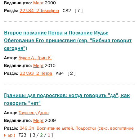
Видавництво:
Мирт
2000
Розділ:
227.84 2 Тимофею
С82 [ 7 ]
Второе послание Петра и Послание Иуды:
Обетование Его пришествия (сер. "Библия говорит
сегодня")
Автор:
Лукас Д., Грин К.
Видавництво:
Мирт
2010
Розділ:
227.93 2 Петра
Л84 [ 2 ]
Границы для подростков: когда говорить "да", как
говорить "нет"
Автор:
Таунсенд Джон
Видавництво:
Мирт
2009
Розділ:
249.3п Воспитание детей, Подростки (секс. воспитание
и др.)
Т23 [ 3 /
2
/
1
]