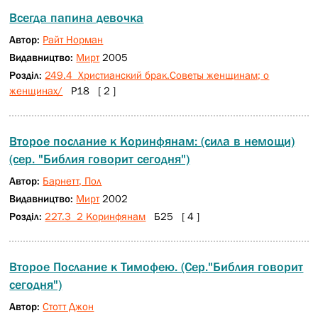
Всегда папина девочка
Автор:
Райт Норман
Видавництво:
Мирт
2005
Розділ:
249.4 Христианский брак.Советы женщинам; о
женщинах/
Р18 [ 2 ]
Второе послание к Коринфянам: (сила в немощи)
(сер. "Библия говорит сегодня")
Автор:
Барнетт, Пол
Видавництво:
Мирт
2002
Розділ:
227.3 2 Коринфянам
Б25 [ 4 ]
Второе Послание к Тимофею. (Сер."Библия говорит
сегодня")
Автор:
Стотт Джон