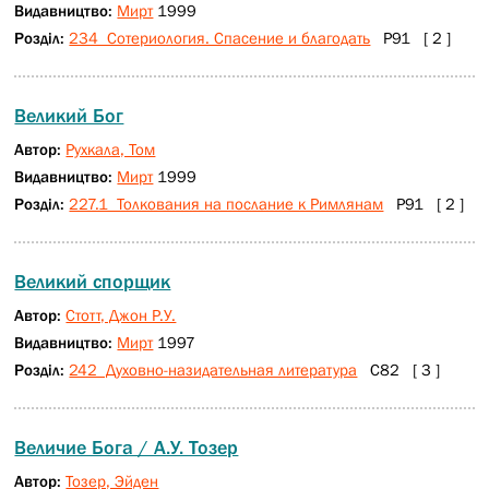
Видавництво:
Мирт
1999
Розділ:
234 Сотериология. Спасение и благодать
Р91 [ 2 ]
Великий Бог
Автор:
Рухкала, Том
Видавництво:
Мирт
1999
Розділ:
227.1 Толкования на послание к Римлянам
Р91 [ 2 ]
Великий спорщик
Автор:
Стотт, Джон Р.У.
Видавництво:
Мирт
1997
Розділ:
242 Духовно-назидательная литература
С82 [ 3 ]
Величие Бога / А.У. Тозер
Автор:
Тозер, Эйден