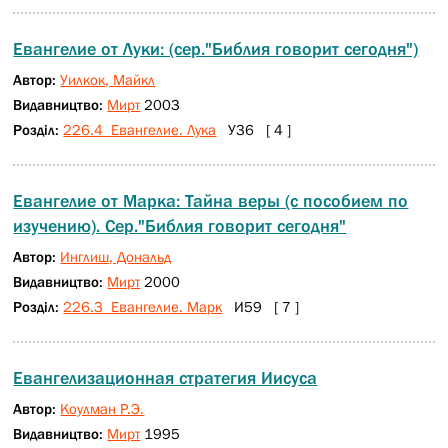
Евангелие от Луки: (сер."Библия говорит сегодня")
Автор:
Уилкок, Майкл
Видавництво:
Мирт
2003
Розділ:
226.4 Евангелие. Лука
У36 [ 4 ]
Евангелие от Марка: Тайна веры (с пособием по
изучению). Сер."Библия говорит сегодня"
Автор:
Инглиш, Дональд
Видавництво:
Мирт
2000
Розділ:
226.3 Евангелие. Марк
И59 [ 7 ]
Евангелизационная стратегия Иисуса
Автор:
Коулман Р.Э.
Видавництво:
Мирт
1995