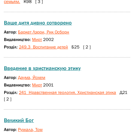
семьям.
К98 [ 3 ]
Ваше дитя дивно сотворено
Автор:
Баркет Лэрри, Рик Осборн
Видавництво:
Мирт
2002
Розділ:
249.3 Воспитание детей
Б25 [ 2 ]
Введение в христианскую этику
Автор:
Даума, Йохем
Видавництво:
Мирт
2001
Розділ:
241 Нравственная теология. Христианская этика
Д21
[ 2 ]
Великий Бог
Автор:
Рухкала, Том