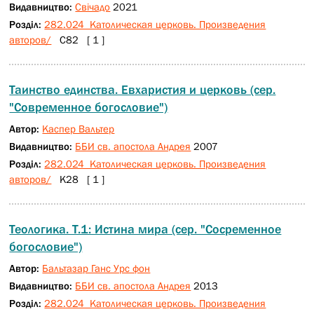
Видавництво:
Свічадо
2021
Розділ:
282.024 Католическая церковь. Произведения
авторов/
С82 [ 1 ]
Таинство единства. Евхаристия и церковь (сер.
"Современное богословие")
Автор:
Каспер Вальтер
Видавництво:
ББИ св. апостола Андрея
2007
Розділ:
282.024 Католическая церковь. Произведения
авторов/
К28 [ 1 ]
Теологика. Т.1: Истина мира (сер. "Сосременное
богословие")
Автор:
Бальтазар Ганс Урс фон
Видавництво:
ББИ св. апостола Андрея
2013
Розділ:
282.024 Католическая церковь. Произведения