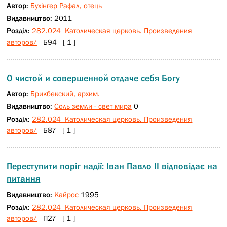
Автор:
Бухінгер Рафал, отець
Видавництво:
2011
Розділ:
282.024 Католическая церковь. Произведения
авторов/
Б94 [ 1 ]
О чистой и совершенной отдаче себя Богу
Автор:
Брикбекский, архим.
Видавництво:
Соль земли - свет мира
0
Розділ:
282.024 Католическая церковь. Произведения
авторов/
Б87 [ 1 ]
Переступити поріг надії: Іван Павло ІІ відповідає на
питання
Видавництво:
Кайрос
1995
Розділ:
282.024 Католическая церковь. Произведения
авторов/
П27 [ 1 ]