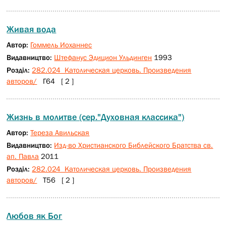
Живая вода
Автор:
Гоммель Иоханнес
Видавництво:
Штефанус Эдицион Ульдинген
1993
Розділ:
282.024 Католическая церковь. Произведения
авторов/
Г64 [ 2 ]
Жизнь в молитве (сер."Духовная классика")
Автор:
Тереза Авильская
Видавництво:
Изд-во Христианского Библейского Братства св.
ап. Павла
2011
Розділ:
282.024 Католическая церковь. Произведения
авторов/
Т56 [ 2 ]
Любов як Бог