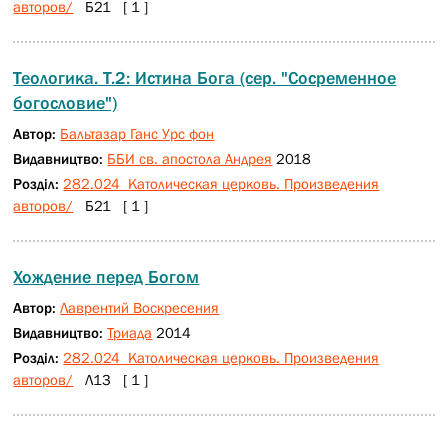
авторов/
Б21 [ 1 ]
Теологика. Т.2: Истина Бога (сер. "Сосременное
богословие")
Автор:
Бальтазар Ганс Урс фон
Видавництво:
ББИ св. апостола Андрея
2018
Розділ:
282.024 Католическая церковь. Произведения
авторов/
Б21 [ 1 ]
Хождение перед Богом
Автор:
Лаврентий Воскресения
Видавництво:
Триада
2014
Розділ:
282.024 Католическая церковь. Произведения
авторов/
Л13 [ 1 ]