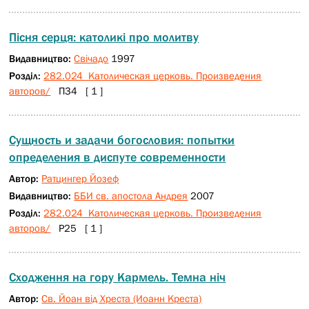
Пісня серця: католикі про молитву
Видавництво:
Свічадо
1997
Розділ:
282.024 Католическая церковь. Произведения
авторов/
П34 [ 1 ]
Сущность и задачи богословия: попытки
определения в диспуте современности
Автор:
Ратцингер Йозеф
Видавництво:
ББИ св. апостола Андрея
2007
Розділ:
282.024 Католическая церковь. Произведения
авторов/
Р25 [ 1 ]
Сходження на гору Кармель. Темна ніч
Автор:
Св. Йоан від Хреста (Иоанн Креста)