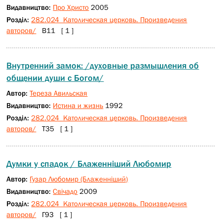
Видавництво:
Про Христо
2005
Розділ:
282.024 Католическая церковь. Произведения
авторов/
В11 [ 1 ]
Внутренний замок: /духовные размышления об
общении души с Богом/
Автор:
Тереза Авильская
Видавництво:
Истина и жизнь
1992
Розділ:
282.024 Католическая церковь. Произведения
авторов/
Т35 [ 1 ]
Думки у спадок / Блаженніший Любомир
Автор:
Гузар Любомир (Блаженніший)
Видавництво:
Свічадо
2009
Розділ:
282.024 Католическая церковь. Произведения
авторов/
Г93 [ 1 ]