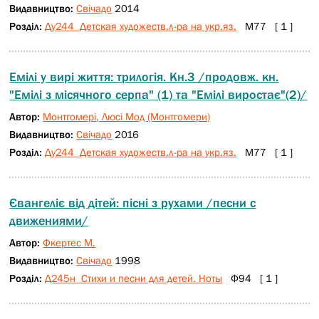
Видавництво:
Свічадо
2014
Розділ:
Ду244 Детская художеств.л-ра на укр.яз.
М77 [ 1 ]
Емілі у вирі життя: трилогія. Кн.3 /продовж. кн.
"Емілі з місячного серпа" (1) та "Емілі виростає"(2)/
Автор:
Монтгомері, Люсі Мод (Монтгомери)
Видавництво:
Свічадо
2016
Розділ:
Ду244 Детская художеств.л-ра на укр.яз.
М77 [ 1 ]
Євангеліє від дітей: пісні з рухами /песни с
движениями/
Автор:
Фкертес М.
Видавництво:
Свічадо
1998
Розділ:
Д245н Стихи и песни для детей. Ноты
Ф94 [ 1 ]