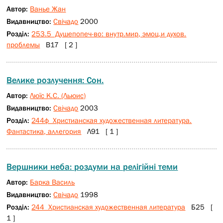
Автор:
Ванье Жан
Видавництво:
Свічадо
2000
Розділ:
253.5 Душепопеч-во: внутр.мир, эмоц.и духов.
проблемы
В17 [ 2 ]
Велике розлучення: Сон.
Автор:
Люїс К.С. (Льюис)
Видавництво:
Свічадо
2003
Розділ:
244ф Христианская художественная литература.
Фантастика, аллегория
Л91 [ 1 ]
Вершники неба: роздуми на релігійні теми
Автор:
Барка Василь
Видавництво:
Свічадо
1998
Розділ:
244 Христианская художественная литература
Б25 [
1 ]