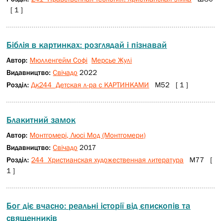
[ 1 ]
Біблія в картинках: розглядай і пізнавай
Автор:
Мюлленгейм Софі
Мерсье Жулі
Видавництво:
Свічадо
2022
Розділ:
Дк244 Детская л-ра с КАРТИНКАМИ
М52 [ 1 ]
Блакитний замок
Автор:
Монтгомері, Люсі Мод (Монтгомери)
Видавництво:
Свічадо
2017
Розділ:
244 Христианская художественная литература
М77 [
1 ]
Бог діє вчасно: реальні історії від єпископів та
священників