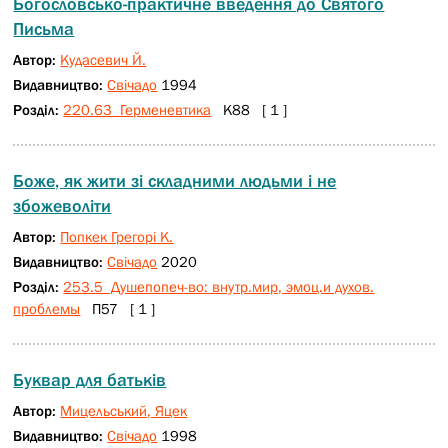
Богословсько-практичне введення до Святого
Письма
Автор:
Кудасевич Й.
Видавництво:
Свічадо
1994
Розділ:
220.63 Герменевтика
К88 [ 1 ]
Боже, як жити зі складними людьми і не
збожеволіти
Автор:
Попкек Грегорі К.
Видавництво:
Свічадо
2020
Розділ:
253.5 Душепопеч-во: внутр.мир, эмоц.и духов.
проблемы
П57 [ 1 ]
Буквар для батьків
Автор:
Мицельський, Яцек
Видавництво:
Свічадо
1998