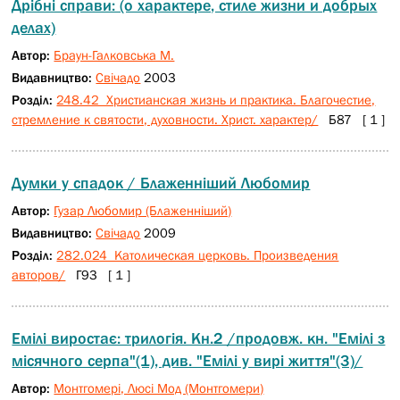
Дрібні справи: (о характере, стиле жизни и добрых
делах)
Автор:
Браун-Галковська М.
Видавництво:
Свічадо
2003
Розділ:
248.42 Христианская жизнь и практика. Благочестие,
стремление к святости, духовности. Христ. характер/
Б87 [ 1 ]
Думки у спадок / Блаженніший Любомир
Автор:
Гузар Любомир (Блаженніший)
Видавництво:
Свічадо
2009
Розділ:
282.024 Католическая церковь. Произведения
авторов/
Г93 [ 1 ]
Емілі виростає: трилогія. Кн.2 /продовж. кн. "Емілі з
місячного серпа"(1), див. "Емілі у вирі життя"(3)/
Автор:
Монтгомері, Люсі Мод (Монтгомери)