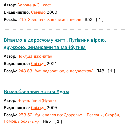
Автор:
Боровець З., сост.
Видавництво:
Свічадо
2000
Розділ:
245 Христианские стихи и песни
В53 [ 1 ]
Вітаємо в дорослому житті. Путівник вірою,
дружбою, фінансами та майбутнім
Автор:
Поклуда Джонатан
Видавництво:
Свічадо
2024
Розділ:
248.83 Для подростков, о подростках/
П48 [ 1 ]
Возлюбленный Богом Адам
Автор:
Ноуен, Генрі (Нувен)
Видавництво:
Свічадо
2005
Розділ:
253.52 Душепопеч-во: Здоровье и Болезни, Скорби,
Помощь больным/
Н85 [ 1 ]