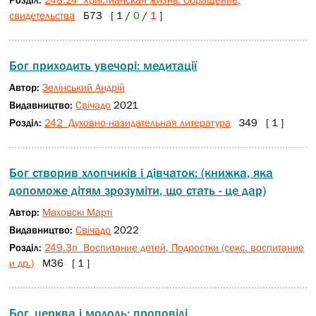
свидетельства
Б73 [ 1 /
0
/
1
]
Бог приходить увечорі: медитації
Автор:
Зелінський Андрій
Видавництво:
Свічадо
2021
Розділ:
242 Духовно-назидательная литература
З49 [ 1 ]
Бог створив хлопчиків і дівчаток: (книжка, яка
допоможе дітям зрозуміти, що стать - це дар)
Автор:
Маховскі Марті
Видавництво:
Свічадо
2022
Розділ:
249.3п Воспитание детей, Подростки (секс. воспитание
и др.)
М36 [ 1 ]
Бог, церква і молодь: проповіді