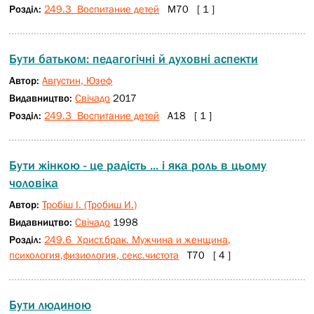
Розділ:
249.3 Воспитание детей
М70 [ 1 ]
Бути батьком: педагогічні й духовні аспекти
Автор:
Августин, Юзеф
Видавництво:
Свічадо
2017
Розділ:
249.3 Воспитание детей
А18 [ 1 ]
Бути жінкою - це радість ... і яка роль в цьому
чоловіка
Автор:
Тробіш І. (Тробиш И.)
Видавництво:
Свічадо
1998
Розділ:
249.6 Христ.брак. Мужчина и женщина,
психология,физиология, секс.чистота
Т70 [ 4 ]
Бути людиною