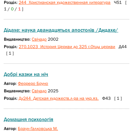
Розділ:
244 Христианская художественная литература
Ч51 [
1 /
0
/
1
]
Дідахе: наука дванадцятьох апостолів /Дидахе/
Видавництво:
Свічадо
2002
Розділ:
270.1023 История Церкви до 325 г.Отцы церкви
Д44
[ 1 ]
Добрі казки на ніч
Автор:
Ферреро Бруно
Видавництво:
Свічадо
2025
Розділ:
Ду244 Детская художеств.л-ра на укр.яз.
Ф43 [ 1 ]
Домашня психологія
Автор:
Браун-Галковська М.