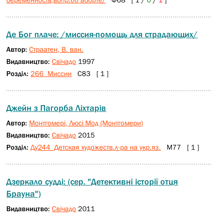
Де Бог плаче: /миссия-помощь для страдающих/
Автор:
Страатен, В. ван.
Видавництво:
Свічадо
1997
Розділ:
266 Миссии
С83 [ 1 ]
Джейн з Пагорба Ліхтарів
Автор:
Монтгомері, Люсі Мод (Монтгомери)
Видавництво:
Свічадо
2015
Розділ:
Ду244 Детская художеств.л-ра на укр.яз.
М77 [ 1 ]
Дзеркало судді: (сер. "Детективні історії отця
Брауна")
Видавництво:
Свічадо
2011