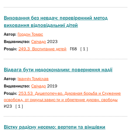
Виховання без невдач: перевіренний метод
виховання відповідальниї дітей
Автор:
Гордон Томас
Видавництво:
Свічадо
2023
Розділ:
249.3 Воспитание детей
Г68 [ 1 ]
Відвага бути недосконалим: повернення надії
Автор:
Іванчіч Томіслав
Видавництво:
Свічадо
2019
Розділ:
253.53 Душепопеч-во. Духовная борьба и Служение
освобожд. от оккульт.завис-ти и обретение духовн. свободы
И23 [ 1 ]
Вістку радісну несемо: вертепи та віншівки