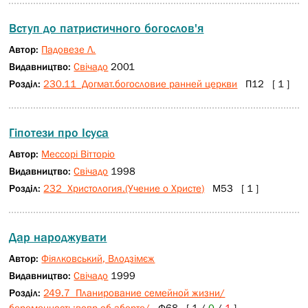
Вступ до патристичного богослов'я
Автор:
Падовезе Л.
Видавництво:
Свічадо
2001
Розділ:
230.11 Догмат.богословие ранней церкви
П12 [ 1 ]
Гіпотези про Ісуса
Автор:
Мессорі Вітторіо
Видавництво:
Свічадо
1998
Розділ:
232 Христология.(Учение о Христе)
М53 [ 1 ]
Дар народжувати
Автор:
Фіялковський, Влодзімєж
Видавництво:
Свічадо
1999
Розділ:
249.7 Планирование семейной жизни/
беременность;вопр.об аборте/
Ф68 [ 1 /
0
/
1
]