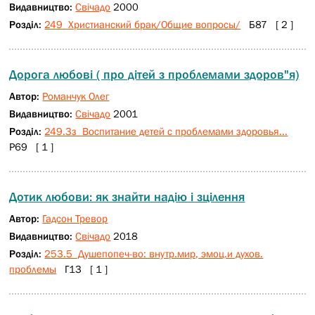
Видавництво:
Свічадо
2000
Розділ:
249 Христианский брак/Общие вопросы/
Б87 [ 2 ]
Дорога любові ( про дітей з проблемами здоров"я)
Автор:
Романчук Олег
Видавництво:
Свічадо
2001
Розділ:
249.3з Воспитание детей с проблемами здоровья...
Р69 [ 1 ]
Дотик любови: як знайти надію і зцілення
Автор:
Гадсон Тревор
Видавництво:
Свічадо
2018
Розділ:
253.5 Душепопеч-во: внутр.мир, эмоц.и духов.
проблемы
Г13 [ 1 ]