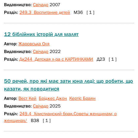
Видавництво:
Свічадо
2007
Розділ:
249.3 Воспитание детей
М36 [ 1 ]
12 біблійних історій для малят
Автор:
Жаровська Оля
Видавництво:
Свічадо
2022
Розділ:
Дк244 Детская л-ра с КАРТИНКАМИ
Д23 [ 1 ]
50 речей, про які має зати юна леді: що робити, що
казати, як поводитися
Автор:
Вест Кей
Бріджес Джон
Кертіс Браян
Видавництво:
Свічадо
2025
Розділ:
249.4 Христианский брак.Советы женщинам; о
женщинах/
В38 [ 1 ]