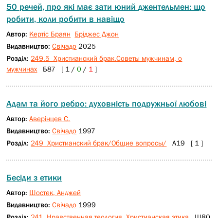
50 речей, про які має зати юний джентельмен: що
робити, коли робити в навіщо
Автор:
Кертіс Браян
Бріджес Джон
Видавництво:
Свічадо
2025
Розділ:
249.5 Христианский брак.Советы мужчинам, о
мужчинах
Б87 [ 1 /
0
/
1
]
Адам та його ребро: духовність подружньої любові
Автор:
Аверінцев С.
Видавництво:
Свічадо
1997
Розділ:
249 Христианский брак/Общие вопросы/
А19 [ 1 ]
Бесіди з етики
Автор:
Шостек, Анджей
Видавництво:
Свічадо
1999
Розділ:
241 Нравственная теология. Христианская этика
Ш80