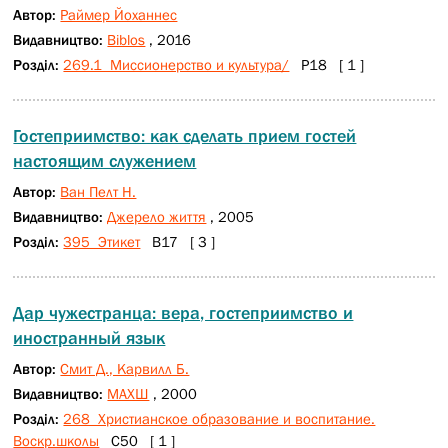
Автор:
Раймер Йоханнес
Видавництво:
Biblos
, 2016
Розділ:
269.1 Миссионерство и культура/
Р18 [ 1 ]
Гостеприимство: как сделать прием гостей
настоящим служением
Автор:
Ван Пелт Н.
Видавництво:
Джерело життя
, 2005
Розділ:
395 Этикет
В17 [ 3 ]
Дар чужестранца: вера, гостеприимство и
иностранный язык
Автор:
Смит Д., Карвилл Б.
Видавництво:
МАХШ
, 2000
Розділ:
268 Христианское образование и воспитание.
Воскр.школы
С50 [ 1 ]