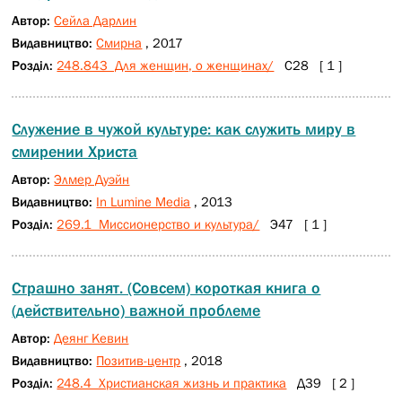
Автор:
Сейла Дарлин
Видавництво:
Смирна
, 2017
Розділ:
248.843 Для женщин, о женщинах/
С28 [ 1 ]
Служение в чужой культуре: как служить миру в
смирении Христа
Автор:
Элмер Дуэйн
Видавництво:
In Lumine Media
, 2013
Розділ:
269.1 Миссионерство и культура/
Э47 [ 1 ]
Страшно занят. (Совсем) короткая книга о
(действительно) важной проблеме
Автор:
Деянг Кевин
Видавництво:
Позитив-центр
, 2018
Розділ:
248.4 Христианская жизнь и практика
Д39 [ 2 ]