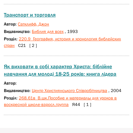
Транспорт и торговля
Автор:
Сатклифф, Джон
Видавництво:
Библия для всех
, 1993
Розділ:
220.9 География, история и хронология библейских
стран
С21 [ 2 ]
Як виховати в собі характер Христа: біблійне
навчання для молоді 18-25 років: книга лідера
Автор:
Видавництво:
Центр Християнського Співробітництва
, 2004
Розділ:
268.61в В.шк.Пособие и материалы для уроков в
воскресной школе-взросл.группа
Я44 [ 1 ]