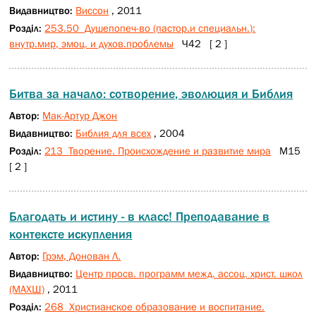
Видавництво:
Виссон
, 2011
Розділ:
253.50 Душепопеч-во (пастор.и специальн.):
внутр.мир, эмоц. и духов.проблемы
Ч42 [ 2 ]
Битва за начало: сотворение, эволюция и Библия
Автор:
Мак-Артур Джон
Видавництво:
Библия для всех
, 2004
Розділ:
213 Творение. Происхождение и развитие мира
М15
[ 2 ]
Благодать и истину - в класс! Преподавание в
контексте искупления
Автор:
Грэм, Донован Л.
Видавництво:
Центр просв. программ межд. ассоц. христ. школ
(МАХШ)
, 2011
Розділ:
268 Христианское образование и воспитание.