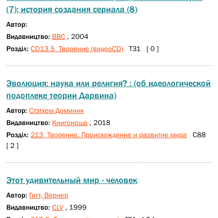
(7); история создания сериала (8)
Автор:
Видавництво:
BBC
, 2004
Розділ:
CD13.5 Творение (видеоCD)
Т31 [ 0 ]
Эволюция: наука или религия? : (об идеологической
подоплеке теории Дарвина)
Автор:
Стэтхем Доминик
Видавництво:
Книгоноша
, 2018
Розділ:
213 Творение. Происхождение и развитие мира
С88
[ 2 ]
Этот удивительный мир - человек
Автор:
Гитт, Вернер
Видавництво:
CLV
, 1999