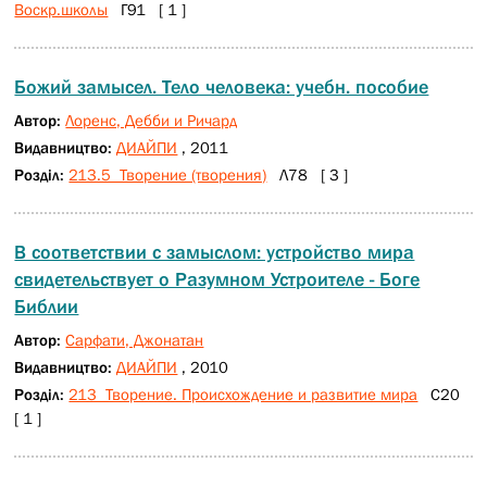
Воскр.школы
Г91 [ 1 ]
Божий замысел. Тело человека: учебн. пособие
Автор:
Лоренс, Дебби и Ричард
Видавництво:
ДИАЙПИ
, 2011
Розділ:
213.5 Творение (творения)
Л78 [ 3 ]
В соответствии с замыслом: устройство мира
свидетельствует о Разумном Устроителе - Боге
Библии
Автор:
Сарфати, Джонатан
Видавництво:
ДИАЙПИ
, 2010
Розділ:
213 Творение. Происхождение и развитие мира
С20
[ 1 ]