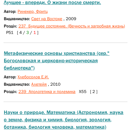
Лучшее - впереди. О жизни после смерти.
Автор:
Ринекер, Фритц
Видавництво:
Свет на Востоке
, 2009
Розділ:
237 Будущее состояние. (Вечность и загробная жизнь)
Р51 [ 4 /
3
/
1
]
Метафизические основы христианства (сер."
Богословская и церковно-историческая
библиотека")
Автор:
Хлебосолов Е.И.
Видавництво:
Алетейя
, 2010
Розділ:
239 Апологетика и полемика
Х55 [ 2 ]
Науки о природе. Математика (Астрономия, наука
о земле, физика и химия, биология, зоология,
ботаника, биология человека, математика)