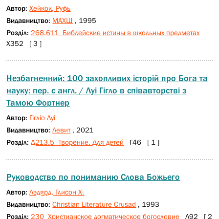
Автор:
Хейкок, Руфь
Видавництво:
МАХШ
, 1995
Розділ:
268.611 Библейские истины в школьных предметах
Х352 [ 3 ]
Незбагненний: 100 захопливих історій про Бога та
науку: пер. с англ. / Луі Гігло в співавторстві з
Тамою Фортнер
Автор:
Гігліо Луі
Видавництво:
Левит
, 2021
Розділ:
Д213.5 Творение. Для детей
Г46 [ 1 ]
Руководство по пониманию Слова Божьего
Автор:
Лэдярд, Глисон Х.
Видавництво:
Christian Literature Crusad
, 1993
Розділ:
230 Христианское догматическое богословие
Л92 [ 2