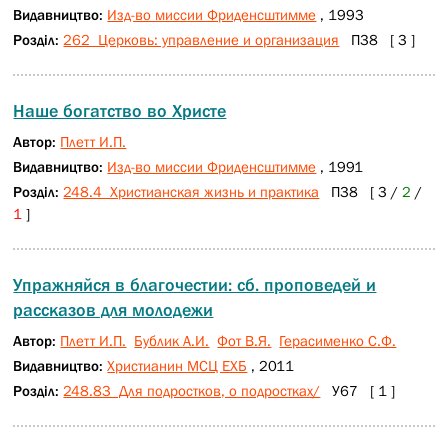
Видавництво:
Изд-во миссии Фриденсштимме
, 1993
Розділ:
262 Церковь: управление и организация
П38 [ 3 ]
Наше богатство во Христе
Автор:
Плетт И.П.
Видавництво:
Изд-во миссии Фриденсштимме
, 1991
Розділ:
248.4 Христианская жизнь и практика
П38 [ 3 /
2
/
1
]
Упражняйся в благочестии: сб. проповедей и
рассказов для молодежи
Автор:
Плетт И.П.
Бублик А.И.
Фот В.Я.
Герасименко С.Ф.
Видавництво:
Христианин МСЦ ЕХБ
, 2011
Розділ:
248.83 Для подростков, о подростках/
У67 [ 1 ]