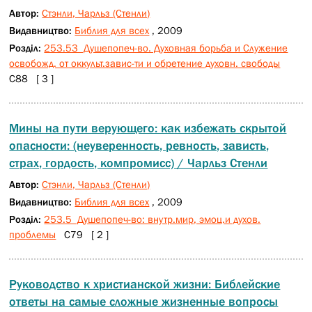
Автор:
Стэнли, Чарльз (Стенли)
Видавництво:
Библия для всех
, 2009
Розділ:
253.53 Душепопеч-во. Духовная борьба и Служение
освобожд. от оккульт.завис-ти и обретение духовн. свободы
С88 [ 3 ]
Мины на пути верующего: как избежать скрытой
опасности: (неуверенность, ревность, зависть,
страх, гордость, компромисс) / Чарльз Стенли
Автор:
Стэнли, Чарльз (Стенли)
Видавництво:
Библия для всех
, 2009
Розділ:
253.5 Душепопеч-во: внутр.мир, эмоц.и духов.
проблемы
С79 [ 2 ]
Руководство к христианской жизни: Библейские
ответы на самые сложные жизненные вопросы