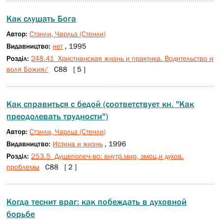
Как слушать Бога
Автор:
Стэнли, Чарльз (Стенли)
Видавництво:
нет
, 1995
Розділ:
248.41 Христианская жизнь и практика. Водительство и
воля Божия/
С88 [ 5 ]
Как справиться с бедой (соответствует кн. "Как
преодолевать трудности")
Автор:
Стэнли, Чарльз (Стенли)
Видавництво:
Истина и жизнь
, 1996
Розділ:
253.5 Душепопеч-во: внутр.мир, эмоц.и духов.
проблемы
С88 [ 2 ]
Когда теснит враг: как побеждать в духовной
борьбе