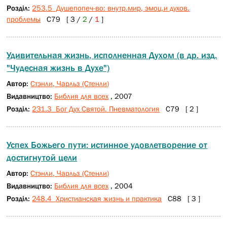
Розділ:
253.5 Душепопеч-во: внутр.мир, эмоц.и духов.
проблемы
С79 [ 3 /
2
/
1
]
Удивительная жизнь, исполненная Духом (в др. изд.
"Чудесная жизнь в Духе")
Автор:
Стэнли, Чарльз (Стенли)
Видавництво:
Библия для всех
, 2007
Розділ:
231.3 Бог Дух Святой. Пневматология
С79 [ 2 ]
Успех Божьего пути: истинное удовлетворение от
достигнутой цели
Автор:
Стэнли, Чарльз (Стенли)
Видавництво:
Библия для всех
, 2004
Розділ:
248.4 Христианская жизнь и практика
С88 [ 3 ]