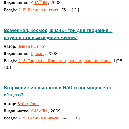
Видавництво:
ДИАЙПИ
, 2008
Розділ:
215 Религия и наука
Г51 [ 2 ]
Вселенная, космос, жизнь - три дня творения /
наука и происхождение жизни/
Автор:
Цыпин В., прот
Видавництво:
Пролог
, 2008
Розділ:
213 Творение. Происхождение и развитие мира
Ц96
[ 1 ]
Вторжение инопланетян: НЛО и эволюция: что
общего?
Автор:
Бейтс, Гэри
Видавництво:
ДИАЙПИ
, 2009
Розділ:
215 Религия и наука
Б41 [ 1 ]