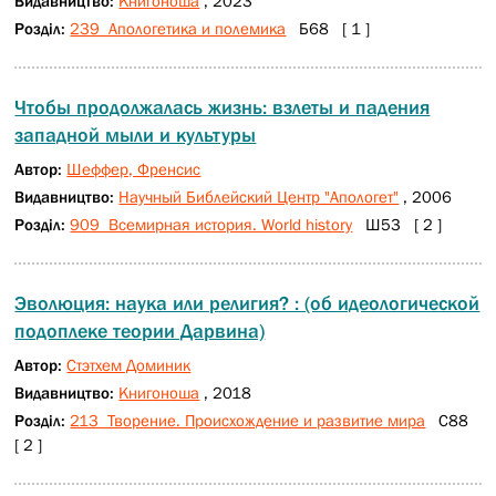
Видавництво:
Книгоноша
, 2023
Розділ:
239 Апологетика и полемика
Б68 [ 1 ]
Чтобы продолжалась жизнь: взлеты и падения
западной мыли и культуры
Автор:
Шеффер, Френсис
Видавництво:
Научный Библейский Центр "Апологет"
, 2006
Розділ:
909 Всемирная история. World history
Ш53 [ 2 ]
Эволюция: наука или религия? : (об идеологической
подоплеке теории Дарвина)
Автор:
Стэтхем Доминик
Видавництво:
Книгоноша
, 2018
Розділ:
213 Творение. Происхождение и развитие мира
С88
[ 2 ]