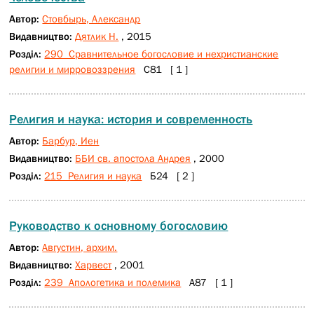
Автор:
Стовбырь, Александр
Видавництво:
Дятлик Н.
, 2015
Розділ:
290 Сравнительное богословие и нехристианские
религии и мирровоззрения
С81 [ 1 ]
Религия и наука: история и современность
Автор:
Барбур, Иен
Видавництво:
ББИ св. апостола Андрея
, 2000
Розділ:
215 Религия и наука
Б24 [ 2 ]
Руководство к основному богословию
Автор:
Августин, архим.
Видавництво:
Харвест
, 2001
Розділ:
239 Апологетика и полемика
А87 [ 1 ]