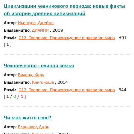
Цивилизации ледникового периода: новые факты
об истории древних цивилизаций
Автор:
Ньенгуис, Джеймс
Видавництво:
ДИАЙПИ
, 2009
Розділ:
213 Творение. Происхождение и развитие мира
Н91
[ 1 ]
Человечество - единая семья
Автор:
Виланд, Карл
Видавництво:
Книгоноша
, 2014
Розділ:
213 Творение. Происхождение и развитие мира
В44
[ 1 /
0
/
1
]
Чи має життя сенс?
Автор:
Бланшард Джон