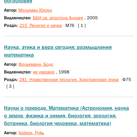
богословия
Автор:
Мольтман Юрген
Видавництво:
ББИ св. апостола Андрея
, 2005
Розділ:
215 Религия и наука
М76 [ 1 ]
Наука, этика и вера сегодня: размышления
математика
Автор:
Фолькманн, Бодо
Видавництво:
не указано
, 1998
Розділ:
241 Нравственная теология. Христианская этика
Ф75
[ 3 ]
Науки о природе. Математика (Астрономия, наука
о земле, физика и химия, биология, зоология,
ботаника, биология человека, математика)
Автор:
Хейкок, Руфь