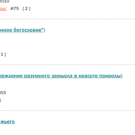
2010
сы/
И75 [ 2 ]
нное богословие")
1 ]
верждение разумного замысла в красоте природы)
015
]
ожьего