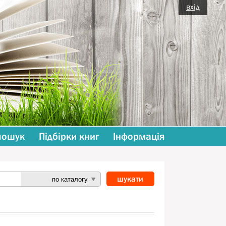
вхід
пошук
Підбірки книг
Інформація