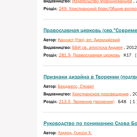
Видавництво:
Издательство Францисканцев
, 
Розділ:
249 Христианский брак/Общие вопро
Православная церковь (сер."Совреме
Автор:
Каллист (Уэр), еп. Диоклийский
Видавництво:
ББИ св. апостола Андрея
, 2012
Розділ:
281.9 Православная церковь
К17 [ 
Признаки дизайна в Творении (подт
Автор:
Берджесс, Стюарт
Видавництво:
Христианское просвещение
, 2
Розділ:
213.5 Творение (творения)
Б48 [ 1 
Руководство по пониманию Слова Б
Автор:
Лэдярд, Глисон Х.