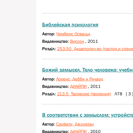
Библейская психология
Автор:
Чемберс Освальд
Видавництво:
Виссон
, 2011
Розділ:
253.50 Душепопеч-во (пастор.и специа
Божий замысел. Тело человека: учебн
Автор:
Лоренс, Дебби и Ричард
Видавництво:
ДИАЙПИ
, 2011
Розділ:
213.5 Творение (творения)
Л78 [ 3 
В соответствии с замыслом: устройст
Автор:
Сарфати, Джонатан
Видавництво:
ДИАЙПИ
, 2010