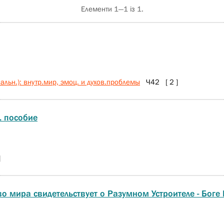
Елементи 1—1 із 1.
льн.): внутр.мир, эмоц. и духов.проблемы
Ч42 [ 2 ]
. пособие
]
во мира свидетельствует о Разумном Устроителе - Боге