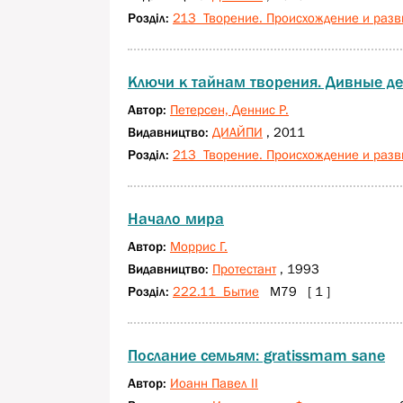
Розділ:
213 Творение. Происхождение и разв
Ключи к тайнам творения. Дивные де
Автор:
Петерсен, Деннис Р.
Видавництво:
ДИАЙПИ
, 2011
Розділ:
213 Творение. Происхождение и разв
Начало мира
Автор:
Моррис Г.
Видавництво:
Протестант
, 1993
Розділ:
222.11 Бытие
М79 [ 1 ]
Послание семьям: gratissmam sane
Автор:
Иоанн Павел II