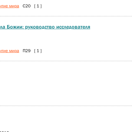
итие мира
С20 [ 1 ]
ла Божии: руководство исследователя
итие мира
П29 [ 1 ]