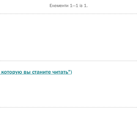
Елементи 1—1 із 1.
 которую вы станите читать")