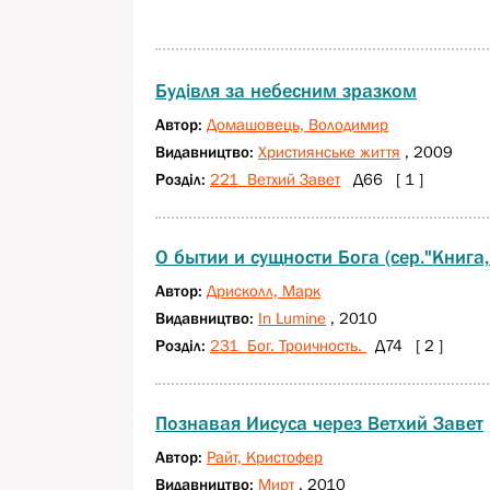
Будівля за небесним зразком
Автор:
Домашовець, Володимир
Видавництво:
Християнське життя
, 2009
Розділ:
221 Ветхий Завет
Д66 [ 1 ]
О бытии и сущности Бога (сер."Книга,
Автор:
Дрисколл, Марк
Видавництво:
In Lumine
, 2010
Розділ:
231 Бог. Троичность.
Д74 [ 2 ]
Познавая Иисуса через Ветхий Завет
Автор:
Райт, Кристофер
Видавництво:
Мирт
, 2010