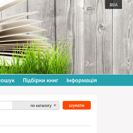
вхід
пошук
Підбірки книг
Інформація