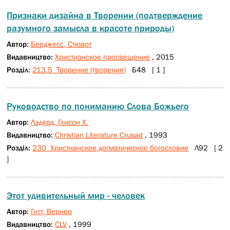
Признаки дизайна в Творении (подтверждение
разумного замысла в красоте природы)
Автор:
Берджесс, Стюарт
Видавництво:
Христианское просвещение
, 2015
Розділ:
213.5 Творение (творения)
Б48 [ 1 ]
Руководство по пониманию Слова Божьего
Автор:
Лэдярд, Глисон Х.
Видавництво:
Christian Literature Crusad
, 1993
Розділ:
230 Христианское догматическое богословие
Л92 [ 2
]
Этот удивительный мир - человек
Автор:
Гитт, Вернер
Видавництво:
CLV
, 1999