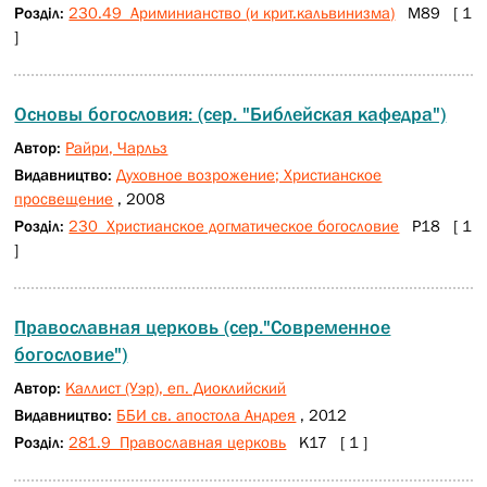
Розділ:
230.49 Ариминианство (и крит.кальвинизма)
М89 [ 1
]
Основы богословия: (сер. "Библейская кафедра")
Автор:
Райри, Чарльз
Видавництво:
Духовное возрожение; Христианское
просвещение
, 2008
Розділ:
230 Христианское догматическое богословие
Р18 [ 1
]
Православная церковь (сер."Современное
богословие")
Автор:
Каллист (Уэр), еп. Диоклийский
Видавництво:
ББИ св. апостола Андрея
, 2012
Розділ:
281.9 Православная церковь
К17 [ 1 ]