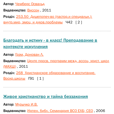
Автор:
Чемберс Освальд
Видавництво:
Виссон
, 2011
Розділ:
253.50 Душепопеч-во (пастор.и специальн.):
внутр.мир, эмоц. и духов.проблемы
Ч42 [ 2 ]
Благодать и истину - в класс! Преподавание в
контексте искупления
Автор:
Грэм, Донован Л.
Видавництво:
Центр просв. программ межд. ассоц. христ. школ
(МАХШ)
, 2011
Розділ:
268 Христианское образование и воспитание.
Воскр.школы
Г91 [ 1 ]
Живое христианство и тайна беззакония
Автор:
Музычко И.В.
Видавництво:
Ирпен. библ. Семинария ВСО ЕХБ; СЕО
, 2006