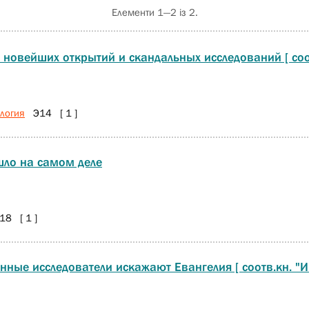
Елементи 1—2 із 2.
ь новейших открытий и скандальных исследований [ со
логия
Э14 [ 1 ]
шло на самом деле
8 [ 1 ]
ные исследователи искажают Евангелия [ соотв.кн. "Ии