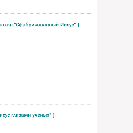
отв.кн."Сфабрикованный Иисус" ]
сус глазами ученых" ]