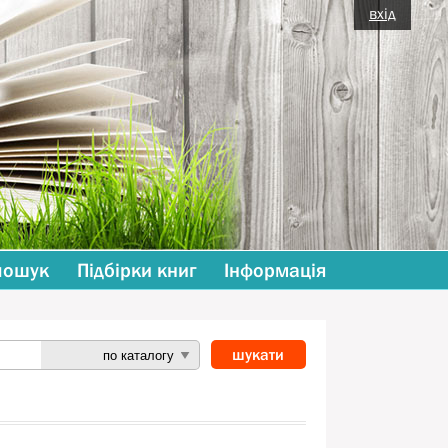
вхід
пошук
Підбірки книг
Інформація