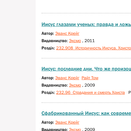
Иисус глазами ученых: правда и лож
Автор:
Эванс Крейг
Видавництво:
Эксмо
, 2011
Розділ:
232.908 Историчность Иисуса. Христо
Иисус: последние дни. Что же произо
Автор:
Эванс Крейг
Райт Том
Видавництво:
Эксмо
, 2009
Розділ:
232.96 Страдания и смерть Христа
Р1
Сфабрикованный Иисус: как современ
Автор:
Эванс Крейг
Видавництво:
Эксмо
, 2009