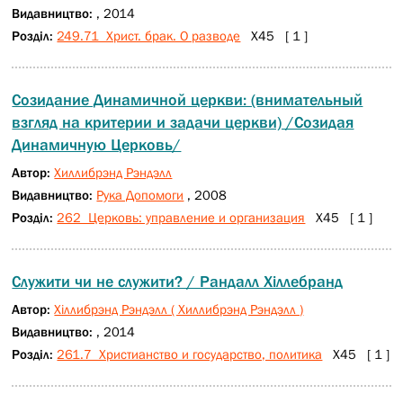
Видавництво:
, 2014
Розділ:
249.71 Христ. брак. О разводе
Х45 [ 1 ]
Созидание Динамичной церкви: (внимательный
взгляд на критерии и задачи церкви) /Созидая
Динамичную Церковь/
Автор:
Хиллибрэнд Рэндэлл
Видавництво:
Рука Допомоги
, 2008
Розділ:
262 Церковь: управление и организация
Х45 [ 1 ]
Служити чи не служити? / Рандалл Хіллебранд
Автор:
Хіллибрэнд Рэндэлл ( Хиллибрэнд Рэндэлл )
Видавництво:
, 2014
Розділ:
261.7 Христианство и государство, политика
Х45 [ 1 ]