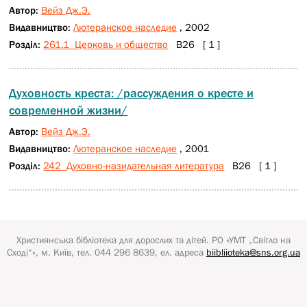
Автор:
Вейз Дж.Э.
Видавництво:
Лютеранское наследие
, 2002
Розділ:
261.1 Церковь и общество
В26 [ 1 ]
Духовность креста: /рассуждения о кресте и
современной жизни/
Автор:
Вейз Дж.Э.
Видавництво:
Лютеранское наследие
, 2001
Розділ:
242 Духовно-назидательная литература
В26 [ 1 ]
Християнська бібліотека для дорослих та дітей.
РО «УМТ „Світло на
Сході“»
, м. Київ, тел. 044 296 8639, ел. адреса
biibliioteka@sns.org.ua