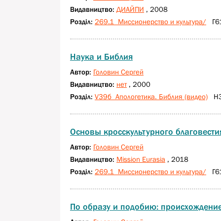
Видавництво:
ДИАЙПИ
, 2008
Розділ:
269.1 Миссионерство и культура/
Г61
Наука и Библия
Автор:
Головин Сергей
Видавництво:
нет
, 2000
Розділ:
V39б Апологетика. Библия (видео)
Н34
Основы кросскультурного благовести
Автор:
Головин Сергей
Видавництво:
Mission Eurasia
, 2018
Розділ:
269.1 Миссионерство и культура/
Г61
По образу и подобию: происхождение