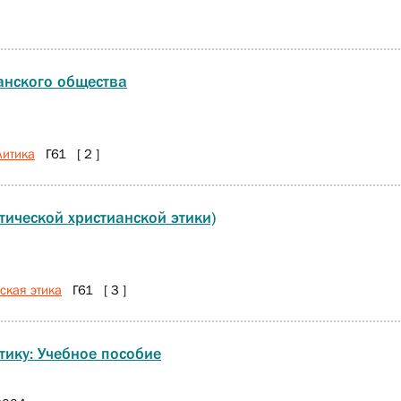
анского общества
литика
Г61 [ 2 ]
тической христианской этики)
ская этика
Г61 [ 3 ]
тику: Учебное пособие