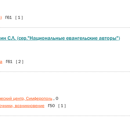
)
Г61 [ 1 ]
вин С.Л. (сер."Национальные евангельские авторы")
ра
Г61 [ 2 ]
ческий центр, Симферополь
, 0
очники, возникновение
Г50 [ 1 ]