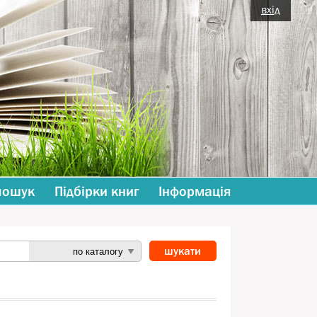
вхід
пошук
Підбірки книг
Інформація