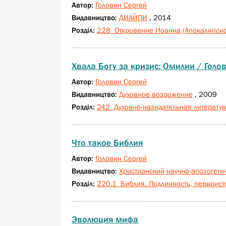
Автор:
Головин Сергей
Видавництво:
ДИАЙПИ
, 2014
Розділ:
228 Откровение Иоанна (Апокалипсис
Хвала Богу за кризис: Омилии / Голо
Автор:
Головин Сергей
Видавництво:
Духовное возрожение
, 2009
Розділ:
242 Духовно-назидательная литерату
Что такое Библия
Автор:
Головин Сергей
Видавництво:
Христианский научно-апологети
Розділ:
220.1 Библия. Подлинность, первоист
Эволюция мифа