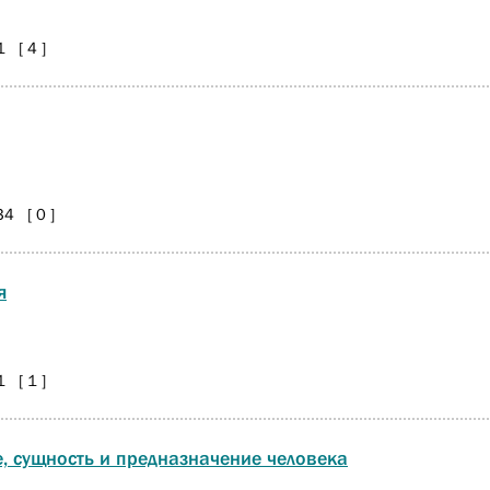
 [ 4 ]
 [ 0 ]
я
 [ 1 ]
, сущность и предназначение человека