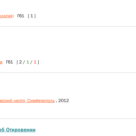
ология)
Г61 [ 1 ]
ра
Г61 [ 2 /
1
/
1
]
ческий центр, Симферополь
, 2012
об Откровении