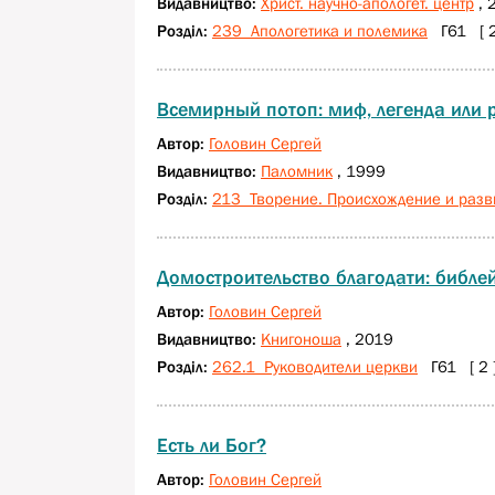
Видавництво:
Христ. научно-апологет. центр
, 
Розділ:
239 Апологетика и полемика
Г61 [ 2
Всемирный потоп: миф, легенда или 
Автор:
Головин Сергей
Видавництво:
Паломник
, 1999
Розділ:
213 Творение. Происхождение и разв
Домостроительство благодати: библе
Автор:
Головин Сергей
Видавництво:
Книгоноша
, 2019
Розділ:
262.1 Руководители церкви
Г61 [ 2 
Есть ли Бог?
Автор:
Головин Сергей