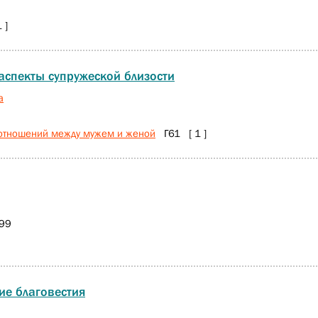
 ]
 аспекты супружеской близости
а
 отношений между мужем и женой
Г61 [ 1 ]
99
ие благовестия