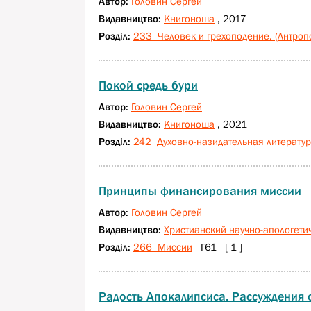
Автор:
Головин Сергей
Видавництво:
Книгоноша
, 2017
Розділ:
233 Человек и грехоподение. (Антроп
Покой средь бури
Автор:
Головин Сергей
Видавництво:
Книгоноша
, 2021
Розділ:
242 Духовно-назидательная литерату
Принципы финансирования миссии
Автор:
Головин Сергей
Видавництво:
Христианский научно-апологети
Розділ:
266 Миссии
Г61 [ 1 ]
Радость Апокалипсиса. Рассуждения 