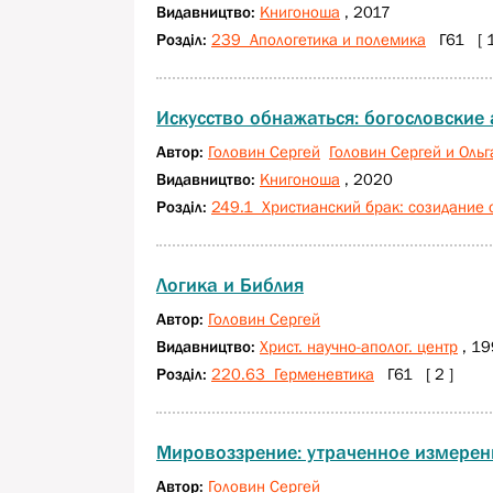
Видавництво:
Книгоноша
, 2017
Розділ:
239 Апологетика и полемика
Г61 [ 1
Искусство обнажаться: богословские
Автор:
Головин Сергей
Головин Сергей и Ольг
Видавництво:
Книгоноша
, 2020
Розділ:
249.1 Христианский брак: созидание
Логика и Библия
Автор:
Головин Сергей
Видавництво:
Христ. научно-аполог. центр
, 19
Розділ:
220.63 Герменевтика
Г61 [ 2 ]
Мировоззрение: утраченное измерен
Автор:
Головин Сергей