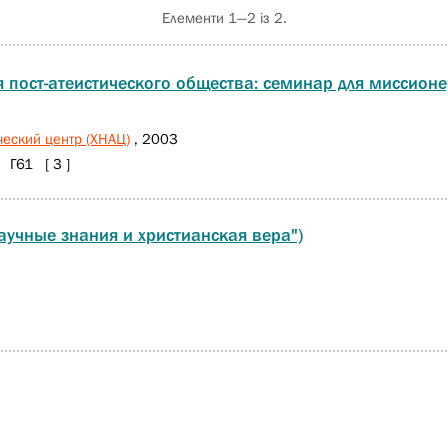
Елементи 1—2 із 2.
я пост-атеистического общества: семинар для миссион
ческий центр (ХНАЦ)
, 2003
Г61 [ 3 ]
аучные знания и христианская вера")