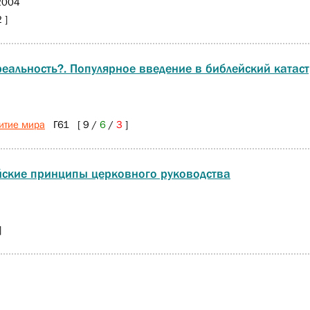
2004
 ]
реальность?. Популярное введение в библейский катас
итие мира
Г61 [ 9 /
6
/
3
]
йские принципы церковного руководства
]