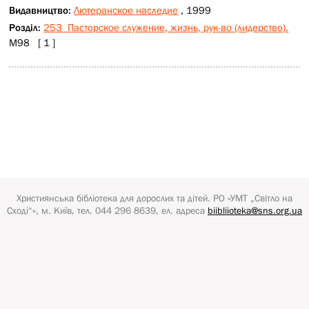
Видавництво:
Лютеранское наследие
, 1999
Розділ:
253 Пасторское служение, жизнь, рук-во (лидерство).
М98 [ 1 ]
Християнська бібліотека для дорослих та дітей.
РО «УМТ „Світло на
Сході“»
, м. Київ, тел. 044 296 8639, ел. адреса
biibliioteka@sns.org.ua