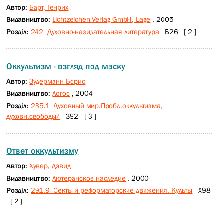
Автор:
Барт, Генрих
Видавництво:
Lichtzeichen Verlag GmbH, Lage
, 2005
Розділ:
242 Духовно-назидательная литература
Б26 [ 2 ]
Оккультизм - взгляд под маску
Автор:
Зудерманн Борис
Видавництво:
Логос
, 2004
Розділ:
235.1 Духовный мир.Пробл.оккультизма,
духовн.свободы/
З92 [ 3 ]
Ответ оккультизму
Автор:
Хувер, Дэвид
Видавництво:
Лютеранское наследие
, 2000
Розділ:
291.9 Секты и реформаторские движения. Культы
Х98
[ 2 ]