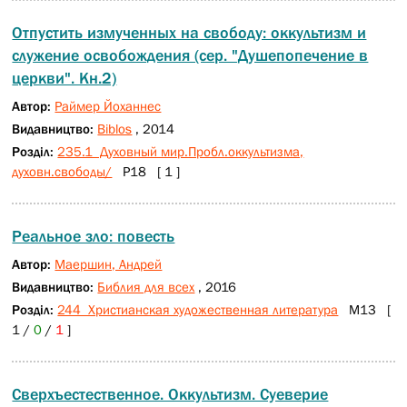
Отпустить измученных на свободу: оккультизм и
служение освобождения (сер. "Душепопечение в
церкви". Кн.2)
Автор:
Раймер Йоханнес
Видавництво:
Biblos
, 2014
Розділ:
235.1 Духовный мир.Пробл.оккультизма,
духовн.свободы/
Р18 [ 1 ]
Реальное зло: повесть
Автор:
Маершин, Андрей
Видавництво:
Библия для всех
, 2016
Розділ:
244 Христианская художественная литература
М13 [
1 /
0
/
1
]
Сверхъестественное. Оккультизм. Суеверие