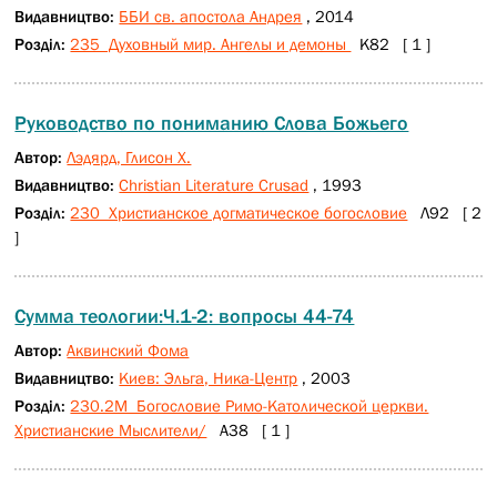
Видавництво:
ББИ св. апостола Андрея
, 2014
Розділ:
235 Духовный мир. Ангелы и демоны
К82 [ 1 ]
Руководство по пониманию Слова Божьего
Автор:
Лэдярд, Глисон Х.
Видавництво:
Christian Literature Crusad
, 1993
Розділ:
230 Христианское догматическое богословие
Л92 [ 2
]
Сумма теологии:Ч.1-2: вопросы 44-74
Автор:
Аквинский Фома
Видавництво:
Киев: Эльга, Ника-Центр
, 2003
Розділ:
230.2М Богословие Римо-Католической церкви.
Христианские Мыслители/
А38 [ 1 ]