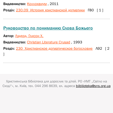
Видавництво:
Коллоквиум
, 2011
Розділ:
230.09 История христианской догматики
Г80 [ 1 ]
Руководство по пониманию Слова Божьего
Автор:
Лэдярд, Глисон Х.
Видавництво:
Christian Literature Crusad
, 1993
Розділ:
230 Христианское догматическое богословие
Л92 [ 2
]
Християнська бібліотека для дорослих та дітей.
РО «УМТ „Світло на
Сході“»
, м. Київ, тел. 044 296 8639, ел. адреса
biibliioteka@sns.org.ua