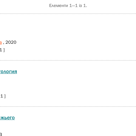
Елементи 1—1 із 1.
а
, 2020
 ]
тология
1 ]
ожьего
3