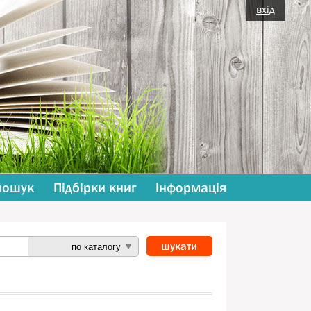
вхід
пошук
Підбірки книг
Інформація