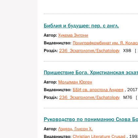
Библия и будущее: пер. с англ.
Автор:
Хукема Энтони
Видавництво:
Полиграфкомбинат им. Я. Колас
Розділ:
236 Эсхатология/Eschatology
Х98 [ 1
Пришествие Бога. Христианская эсха
Автор:
Мольтман Юрген
Видавництво:
ББИ св. апостола Андрея
, 2017
Розділ:
236 Эсхатология/Eschatology
М76 [ 
Руководство по пониманию Слова Б
Автор:
Лэдярд, Глисон Х.
Видавництво:
Christian Literature Crusad
, 199