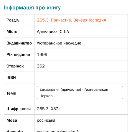
Інформація про книгу
Розділ
265.3 Причастие. Вечеря Господня
Micто
Данкавилл, США
Видавництво
Лютеранское наследие
Рік видання
1999
Сторінок
362
ISBN
Евхаристия (причастие) - Лютеранская
Теми
Церковь
Шифр книги
265.3 Х37г
Мова
російська
Наявніть
всього примірників: 1